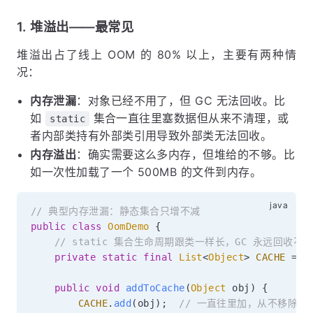
1. 堆溢出——最常见
堆溢出占了线上 OOM 的 80% 以上，主要有两种情
况：
内存泄漏
：对象已经不用了，但 GC 无法回收。比
如
集合一直往里塞数据但从来不清理，或
static
者内部类持有外部类引用导致外部类无法回收。
内存溢出
：确实需要这么多内存，但堆给的不够。比
如一次性加载了一个 500MB 的文件到内存。
// 典型内存泄漏：静态集合只增不减
public
class
OomDemo
{
// static 集合生命周期跟类一样长，GC 永远回收不
private
static
final
List
<
Object
>
CACHE
=
n
public
void
addToCache
(
Object
 obj
)
{
CACHE
.
add
(
obj
)
;
// 一直往里加，从不移除 →