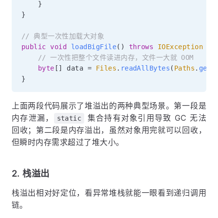
}
}
// 典型一次性加载大对象
public
void
loadBigFile
(
)
throws
IOException
{
// 一次性把整个文件读进内存，文件一大就 OOM
byte
[
]
 data 
=
Files
.
readAllBytes
(
Paths
.
get
(
}
上面两段代码展示了堆溢出的两种典型场景。第一段是
内存泄漏，
集合持有对象引用导致 GC 无法
static
回收；第二段是内存溢出，虽然对象用完就可以回收，
但瞬时内存需求超过了堆大小。
2. 栈溢出
栈溢出相对好定位，看异常堆栈就能一眼看到递归调用
链。