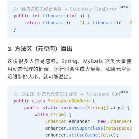
// 经典递归无终止条件 → StackOverflowError
public
int
fibonacci
(
int
 n
)
{
return
fibonacci
(
n 
-
1
)
+
fibonacci
(
n 
-
2
)
;
}
3. 方法区（元空间）溢出
这块很多人容易忽略。Spring、MyBatis 这类大量使
用动态代理的框架，运行时会生成大量类，如果元空间
没限制好大小，就可能溢出。
// CGLIB 动态代理疯狂生成类 → Metaspace OOM
public
class
MetaspaceOomDemo
{
public
static
void
main
(
String
[
]
 args
)
{
while
(
true
)
{
Enhancer
 enhancer 
=
new
Enhancer
(
)
;
            enhancer
.
setSuperclass
(
MetaspaceOom
            enhancer
.
setUseCache
(
false
)
;