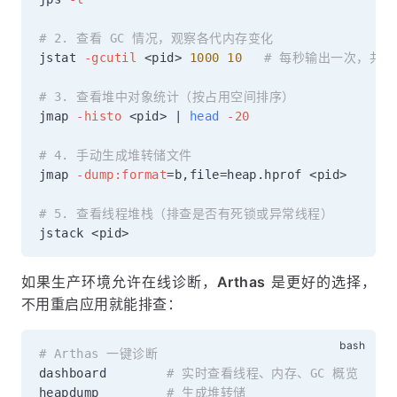
# 2. 查看 GC 情况，观察各代内存变化
jstat 
-gcutil
<
pid
>
1000
10
# 每秒输出一次，共输出
# 3. 查看堆中对象统计（按占用空间排序）
jmap 
-histo
<
pid
>
|
head
-20
# 4. 手动生成堆转储文件
jmap 
-dump:format
=
b,file
=
heap.hprof 
<
pid
>
# 5. 查看线程堆栈（排查是否有死锁或异常线程）
jstack 
<
pid
>
如果生产环境允许在线诊断，
Arthas
是更好的选择，
不用重启应用就能排查：
# Arthas 一键诊断
dashboard        
# 实时查看线程、内存、GC 概览
heapdump         
# 生成堆转储