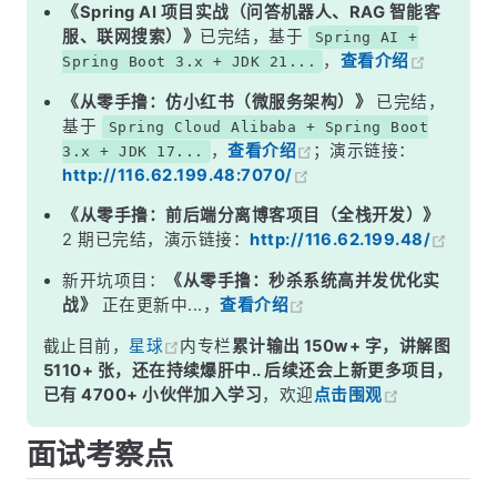
二、OOM 排查完整流程
《Spring AI 项目实战（问答机器人、RAG 智能客
服、联网搜索）》
已完结，基于
Spring AI +
三、预防 OOM 的最佳实践
，
查看介绍
Spring Boot 3.x + JDK 21...
面试高频追问
《从零手撸：仿小红书（微服务架构）》
已完结，
常见面试变体
基于
Spring Cloud Alibaba + Spring Boot
，
查看介绍
；演示链接：
3.x + JDK 17...
记忆口诀
http://116.62.199.48:7070/
总结
《从零手撸：前后端分离博客项目（全栈开发）》
2 期已完结，演示链接：
http://116.62.199.48/
新开坑项目：
《从零手撸：秒杀系统高并发优化实
战》
正在更新中...，
查看介绍
截止目前，
星球
内专栏
累计输出 150w+ 字，讲解图
5110+ 张，还在持续爆肝中.. 后续还会上新更多项目，
已有 4700+ 小伙伴加入学习
，欢迎
点击围观
面试考察点