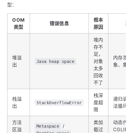
型：
OOM
根本
错误信息
高
类型
原因
堆内
存不
足，
堆溢
内存泄漏
对象
Java heap space
出
象、集合
太多
回收
不了
栈深
栈溢
递归调用
度超
StackOverflowError
出
法循环调
限
方法
类加
动态代理
/
Metaspace
区溢
载过
CGLIB