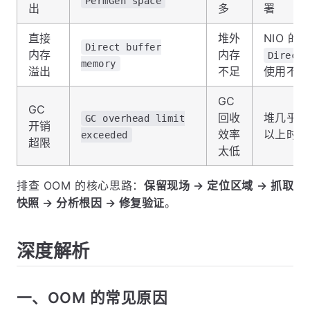
PermGen space
出
多
署
直接
堆外
NIO 的
Direct buffer
内存
内存
DirectB
memory
溢出
不足
使用不当
GC
GC
回收
堆几乎满
GC overhead limit
开销
效率
以上时间
exceeded
超限
太低
排查 OOM 的核心思路：
保留现场 → 定位区域 → 抓取
快照 → 分析根因 → 修复验证
。
深度解析
一、OOM 的常见原因