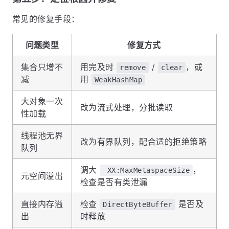
常见的修复手段：
问题类型
修复方式
集合只增不
用完及时
/
，或
remove
clear
减
用
WeakHashMap
大对象一次
改为流式处理，分批读取
性加载
线程池无界
改为有界队列，配合适的拒绝策略
队列
调大
，
-XX:MaxMetaspaceSize
元空间溢出
检查是否有类泄漏
直接内存溢
检查
是否及
DirectByteBuffer
出
时释放