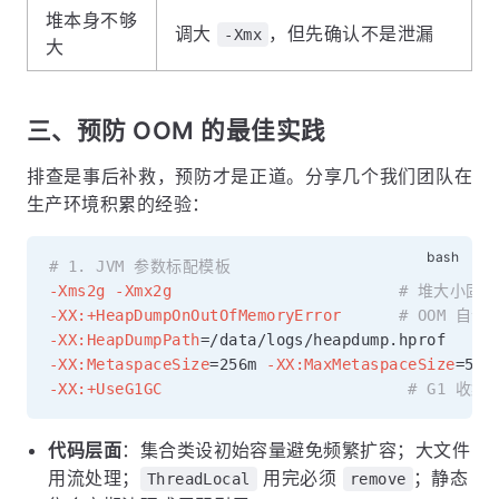
堆本身不够
调大
，但先确认不是泄漏
-Xmx
大
三、预防 OOM 的最佳实践
排查是事后补救，预防才是正道。分享几个我们团队在
生产环境积累的经验：
# 1. JVM 参数标配模板
-Xms2g
-Xmx2g
# 堆大小固
-XX:+HeapDumpOnOutOfMemoryError
# OOM 自动 
-XX:HeapDumpPath
=
-XX:MetaspaceSize
=
256m 
-XX:MaxMetaspaceSize
=
512
-XX:+UseG1GC
# G1 收
代码层面
：集合类设初始容量避免频繁扩容；大文件
用流处理；
用完必须
；静态
ThreadLocal
remove