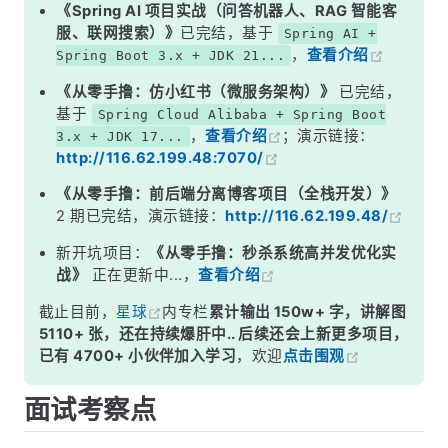
二、跳表（Skip List）详解
《Spring AI 项目实战（问答机器人、RAG 智能客
服、联网搜索）》
已完结，基于
Spring AI +
三、跳表的核心操作
，
查看介绍
Spring Boot 3.x + JDK 21...
四、为什么 Redis 用跳表而不用红黑树？
《从零手撸：仿小红书（微服务架构）》
已完结，
五、ziplist / listpack（小数据量的紧凑存储）
基于
Spring Cloud Alibaba + Spring Boot
，
查看介绍
；演示链接：
3.x + JDK 17...
六、ZSet 常用命令与底层操作对应
http://116.62.199.48:7070/
面试高频追问
《从零手撸：前后端分离博客项目（全栈开发）》
常见面试变体
2 期已完结，演示链接：
http://116.62.199.48/
记忆口诀
新开坑项目：
《从零手撸：秒杀系统高并发优化实
战》
正在更新中...，
查看介绍
总结
截止目前，
星球
内专栏
累计输出 150w+ 字，讲解图
5110+ 张，还在持续爆肝中.. 后续还会上新更多项目，
已有 4700+ 小伙伴加入学习
，欢迎
点击围观
面试考察点