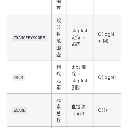
围
查
按
分
skiplist
数
O(logN
定位 +
ZRANGEBYSCORE
范
+ M)
遍历
围
查
删
dict 删
除
除 +
O(logN)
ZREM
元
skiplist
素
删除
元
素
直接读
O(1)
ZCARD
总
length
数