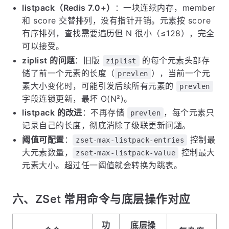
listpack（Redis 7.0+）
：一块连续内存，member
和 score 交替排列，没有指针开销。元素按 score
有序排列，查找需要遍历但 N 很小（≤128），完全
可以接受。
ziplist 的问题
：旧版
的每个元素头部存
ziplist
储了前一个元素的长度（
），当前一个元
prevlen
素大小变化时，可能引发后续所有元素的
prevlen
字段连锁更新，最坏 O(N²)。
listpack 的改进
：不再存储
，每个元素只
prevlen
记录自己的长度，彻底消除了级联更新问题。
阈值可配置
：
控制最
zset-max-listpack-entries
大元素数量，
控制最大
zset-max-listpack-value
元素大小。超过任一阈值就会转换为跳表。
六、ZSet 常用命令与底层操作对应
功
底层操