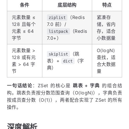
条件
底层结构
特点
元素数量 ≤
（Redis
紧凑存
ziplist
128 且每个
7.0 前）/
储，省内
元素 ≤ 64
（Redis
存，适合
listpack
字节
7.0+）
小数据量
元素数量 >
O(logN)
（跳
skiplist
128 或有元
查找，适
表）+
（字
dict
素 > 64 字
合大数据
典）
节
量
一句话结论
：ZSet 的核心是
跳表 + 字典
的组合结
构。跳表负责按分数范围查询（O(logN)），字典负责
按成员查分数（O(1)），两者配合实现了 ZSet 的所有
操作。
深度解析