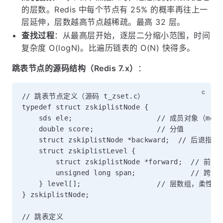
的层数。Redis 中每个节点有 25% 的概率再往上一
层延伸，层数越高节点越稀疏。最高 32 层。
查找过程
：从最高层开始，逐层二分缩小范围，时间
复杂度 O(logN)。比遍历链表的 O(N) 快得多。
跳表节点的源码结构（Redis 7.x）
：
// 跳表节点定义（源码 t_zset.c）

typedef struct zskiplistNode {

    sds ele;                    // 成员对象（memb
    double score;               // 分值

    struct zskiplistNode *backward;  // 后退指
    struct zskiplistLevel {

        struct zskiplistNode *forward;  // 前进
        unsigned long span;             /
    } level[];                  // 层数组，柔性数组
} zskiplistNode;

// 跳表定义
