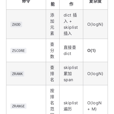
命令
复杂度
能
作
添
dict 插
加
入 +
O(logN)
ZADD
元
skiplist
素
插入
查
直接查
分
O(1)
ZSCORE
dict
数
查
skiplist
排
累加
O(logN)
ZRANK
名
span
按
排
名
skiplist
O(logN
ZRANGE
范
遍历
+ M)