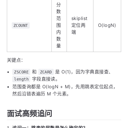
分
数
范
skiplist
围
定位两
O(logN)
ZCOUNT
内
端
数
量
关键点：
和
是 O(1)，因为字典直接查、
ZSCORE
ZCARD
字段直接读。
length
范围查询都是 O(logN + M)，先用跳表定位起点，
然后沿链表遍历 M 个元素。
面试高频追问
追问一：跳表的层数是怎么确定的？