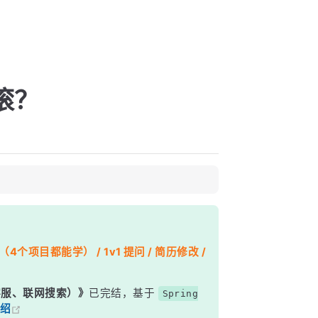
回滚？
个项目都能学） / 1v1 提问 / 简历修改 /
能客服、联网搜索）》
已完结，基于
Spring
绍