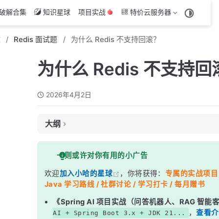
破解合集
知识星球
项目实战
特价云服务器
文
Redis 面试题
为什么 Redis 不支持回滚？
为什么 Redis 不支持
2026年4月2日
大纲
面试考察点
一则或许对你有用的小广告
核心答案
欢迎
加入小哈的星球
，你将获得：
专属的实战项目（4
深度解析
Java 学习路线 / 社群讨论 / 学习打卡 / 每月赠书
一、Redis 事务的执行流程
《Spring AI 项目实战（问答机器人、RAG 智
二、两种错误，两种命运
，
查看介
AI + Spring Boot 3.x + JDK 21...