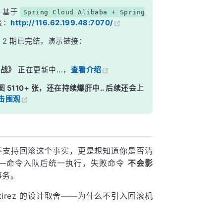
，基于
Spring Cloud Alibaba + Spring
接：
http://116.62.199.48:7070/
》
2 期已完结，演示链接：
实战》
正在更新中...，
查看介绍
图 5110+ 张，还在持续爆肝中.. 后续还会上
击围观
s 不支持回滚这个事实，更是想知道你是否清
—命令入队后统一执行，失败命令
不会影
事务。
antirez 的设计取舍——为什么不引入回滚机