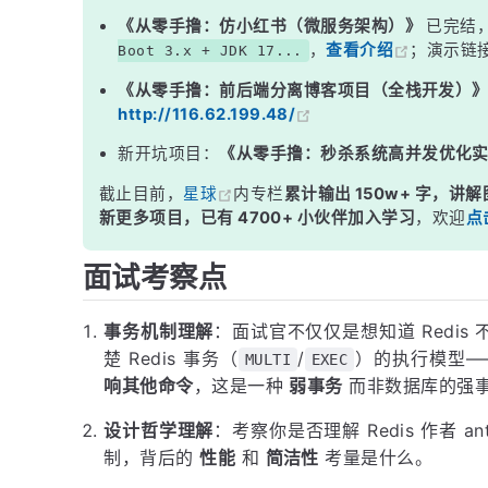
三、为什么不支持回滚？Redis 官方的解释
《从零手撸：仿小红书（微服务架构）》
已完结
，
查看介绍
；演示链
Boot 3.x + JDK 17...
四、需要原子操作怎么办？用 Lua 脚本
《从零手撸：前后端分离博客项目（全栈开发）
面试高频追问
http://116.62.199.48/
常见面试变体
新开坑项目：
《从零手撸：秒杀系统高并发优化
记忆口诀
截止目前，
星球
内专栏
累计输出 150w+ 字，讲解
总结
新更多项目，已有 4700+ 小伙伴加入学习
，欢迎
点
面试考察点
事务机制理解
：面试官不仅仅是想知道 Redi
楚 Redis 事务（
/
）的执行模型—
MULTI
EXEC
响其他命令
，这是一种
弱事务
而非数据库的强
设计哲学理解
：考察你是否理解 Redis 作者 
制，背后的
性能
和
简洁性
考量是什么。