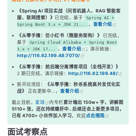
二、get 操作完整流程
《Spring AI 项目实战（问答机器人、RAG 智能客
服、联网搜索）》
已完结，基于
Spring AI +
三、核心源码解析
，
查看介绍
Spring Boot 3.x + JDK 21...
四、hash 计算的奥秘
《从零手撸：仿小红书（微服务架构）》
已完结，
五、put 和 get 的关键差异
基于
Spring Cloud Alibaba + Spring Boot
，
查看介绍
；演示链接：
3.x + JDK 17...
面试高频追问
http://116.62.199.48:7070/
常见面试变体
《从零手撸：前后端分离博客项目（全栈开发）》
记忆口诀
2 期已完结，演示链接：
http://116.62.199.48/
总结
新开坑项目：
《从零手撸：秒杀系统高并发优化实
战》
正在更新中...，
查看介绍
截止目前，
星球
内专栏
累计输出 150w+ 字，讲解图
5110+ 张，还在持续爆肝中.. 后续还会上新更多项目，
已有 4700+ 小伙伴加入学习
，欢迎
点击围观
面试考察点