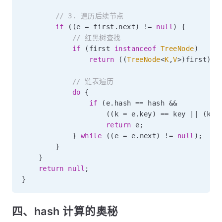
// 3. 遍历后续节点
if
(
(
e 
=
 first
.
next
)
!=
null
)
{
// 红黑树查找
if
(
first 
instanceof
TreeNode
)
return
(
(
TreeNode
<
K
,
V
>
)
first
)
.
g
// 链表遍历
do
{
if
(
e
.
hash 
==
 hash 
&&
(
(
k 
=
 e
.
key
)
==
 key 
||
(
key
return
 e
;
}
while
(
(
e 
=
 e
.
next
)
!=
null
)
;
}
}
return
null
;
}
四、hash 计算的奥秘