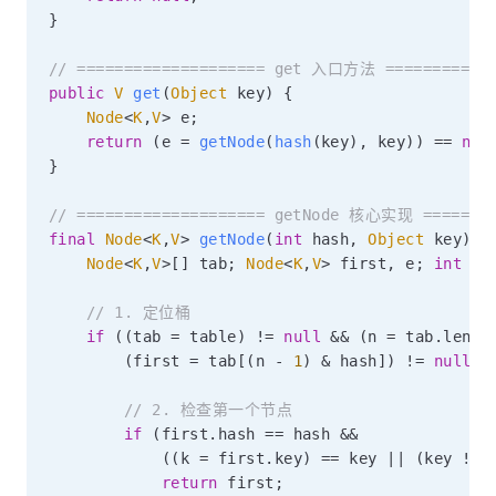
}
// ==================== get 入口方法 ============
public
V
get
(
Object
 key
)
{
Node
<
K
,
V
>
 e
;
return
(
e 
=
getNode
(
hash
(
key
)
,
 key
)
)
==
nul
}
// ==================== getNode 核心实现 ========
final
Node
<
K
,
V
>
getNode
(
int
 hash
,
Object
 key
)
{
Node
<
K
,
V
>
[
]
 tab
;
Node
<
K
,
V
>
 first
,
 e
;
int
 n
;
// 1. 定位桶
if
(
(
tab 
=
 table
)
!=
null
&&
(
n 
=
 tab
.
lengt
(
first 
=
 tab
[
(
n 
-
1
)
&
 hash
]
)
!=
null
)
// 2. 检查第一个节点
if
(
first
.
hash 
==
 hash 
&&
(
(
k 
=
 first
.
key
)
==
 key 
||
(
key 
!=
return
 first
;