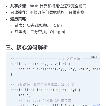
共享步骤
：hash 计算和桶定位逻辑完全相同
只读操作
：不修改任何数据结构，只做查找
遍历策略
：
链表：从头到尾遍历，O(n)
红黑树：二分查找，O(log n)
三、核心源码解析
// ==================== put 入口方法 ============
public
V
put
(
K
 key
,
V
 value
)
{
return
putVal
(
hash
(
key
)
,
 key
,
 value
,
false
,
}
// 扰动函数：让高位参与运算，减少冲突
static
final
int
hash
(
Object
 key
)
{
int
 h
;
// hashCode 与其高 16 位异或
return
(
key 
==
null
)
?
0
:
(
h 
=
 key
.
hashCod