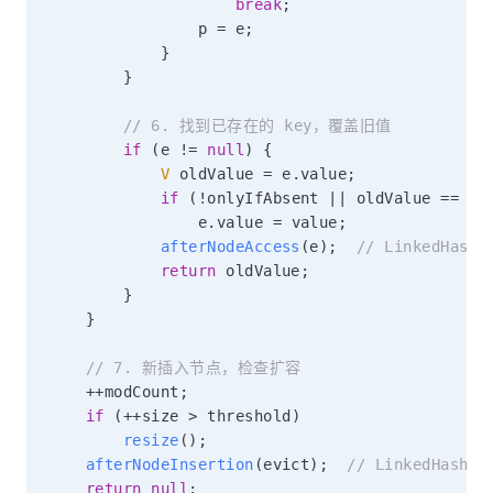
break
;
                p 
=
 e
;
}
}
// 6. 找到已存在的 key，覆盖旧值
if
(
e 
!=
null
)
{
V
 oldValue 
=
 e
.
value
;
if
(
!
onlyIfAbsent 
||
 oldValue 
==
nu
                e
.
value 
=
 value
;
afterNodeAccess
(
e
)
;
// LinkedHash
return
 oldValue
;
}
}
// 7. 新插入节点，检查扩容
++
modCount
;
if
(
++
size 
>
 threshold
)
resize
(
)
;
afterNodeInsertion
(
evict
)
;
// LinkedHashM
return
null
;