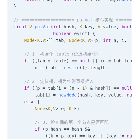
}
// ==================== putVal 核心实现 =========
final
V
putVal
(
int
 hash
,
K
 key
,
V
 value
,
boolea
boolean
 evict
)
{
Node
<
K
,
V
>
[
]
 tab
;
Node
<
K
,
V
>
 p
;
int
 n
,
 i
;
// 1. 初始化 table（延迟初始化）
if
(
(
tab 
=
 table
)
==
null
||
(
n 
=
 tab
.
lengt
        n 
=
(
tab 
=
resize
(
)
)
.
length
;
// 2. 定位桶，桶为空则直接插入
if
(
(
p 
=
 tab
[
i 
=
(
n 
-
1
)
&
 hash
]
)
==
null
)
        tab
[
i
]
=
newNode
(
hash
,
 key
,
 value
,
null
else
{
Node
<
K
,
V
>
 e
;
K
 k
;
// 3. 检查桶的第一个节点是否匹配
if
(
p
.
hash 
==
 hash 
&&
(
(
k 
=
 p
.
key
)
==
 key 
||
(
key 
!=
null