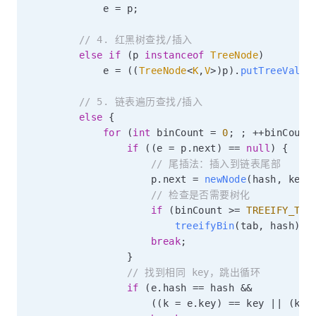
            e 
=
 p
;
// 4. 红黑树查找/插入
else
if
(
p 
instanceof
TreeNode
)
            e 
=
(
(
TreeNode
<
K
,
V
>
)
p
)
.
putTreeVal
(
t
// 5. 链表遍历查找/插入
else
{
for
(
int
 binCount 
=
0
;
;
++
binCount
if
(
(
e 
=
 p
.
next
)
==
null
)
{
// 尾插法：插入到链表尾部
                    p
.
next 
=
newNode
(
hash
,
 key
,
// 检查是否需要树化
if
(
binCount 
>=
TREEIFY_THR
treeifyBin
(
tab
,
 hash
)
;
break
;
}
// 找到相同 key，跳出循环
if
(
e
.
hash 
==
 hash 
&&
(
(
k 
=
 e
.
key
)
==
 key 
||
(
key