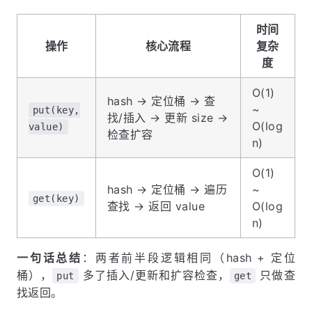
时间
操作
核心流程
复杂
度
O(1)
hash → 定位桶 → 查
~
put(key,
找/插入 → 更新 size →
O(log
value)
检查扩容
n)
O(1)
hash → 定位桶 → 遍历
~
get(key)
查找 → 返回 value
O(log
n)
一句话总结
：两者前半段逻辑相同（hash + 定位
桶），
多了插入/更新和扩容检查，
只做查
put
get
找返回。