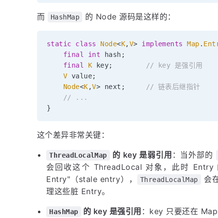
而
的 Node 源码是这样的：
HashMap
static
class
Node
<
K
,
V
>
implements
Map
.
Ent
final
int
 hash
;
final
K
 key
;
// key 是强引用
V
 value
;
Node
<
K
,
V
>
 next
;
// 链表后继指针
// ...
}
这个差异非常关键：
的 key 是弱引用
：当外部的
ThreadLocalMap
会回收这个 ThreadLocal 对象，此时 Entry
Entry"（stale entry），
会
ThreadLocalMap
理这些脏 Entry。
的 key 是强引用
：key 只要还在 Ma
HashMap