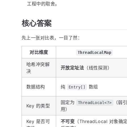
工程中的取舍。
核心答案
先上一张对比表，一目了然：
对比维度
ThreadLocalMap
哈希冲突解
开放定址法
（线性探测）
决
数据结构
纯
数组
Entry[]
固定为
（弱
ThreadLocal<?>
Key 的类型
用）
Key 是否可
不可变
（ThreadLocal 对象确