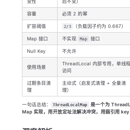
变性
后不变）
容量
必须 2 的幂
扩容阈值
（负载因子约为 0.667）
2/3
Map 接口
不实现
接口
Map
Null Key
不允许
ThreadLocal 内部专用，单线
使用场景
访问
过期条目清
主动式（启发式清理 + 全量清
理
理）
一句话总结：
是一个为 Threa
ThreadLocalMap
Map 实现，用开放定址法解决冲突，用弱引用 key 