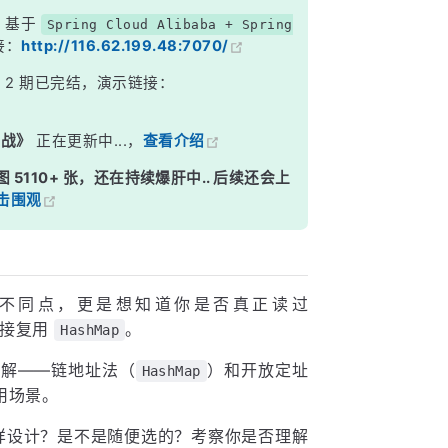
，基于
Spring Cloud Alibaba + Spring
接：
http://116.62.199.48:7070/
》
2 期已完结，演示链接：
实战》
正在更新中...，
查看介绍
图 5110+ 张，还在持续爆肝中.. 后续还会上
击围观
不同点，更是想知道你是否真正读过
直接复用
。
HashMap
理解——链地址法（
）和开放定址
HashMap
用场景。
样设计？是不是随便选的？考察你是否理解