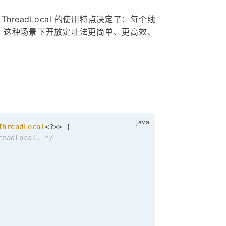
ThreadLocal 的使用特点决定了：每个线
量很小。这种场景下开放定址法更简单、更高效、
ThreadLocal
<
?
>
>
{
readLocal. */