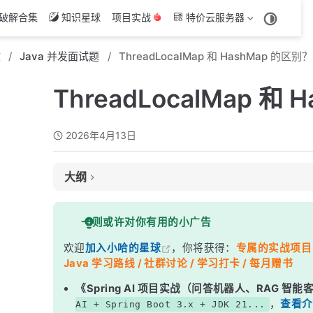
破解合集
知识星球
项目实战
特价云服务器
文
Java 并发面试题
ThreadLocalMap 和 HashMap 的区别？
ThreadLocalMap 和
2026年4月13日
大纲
面试考察点
一则或许对你有用的小广告
核心答案
欢迎
加入小哈的星球
，你将获得：
专属的实战项目（4
深度解析
Java 学习路线 / 社群讨论 / 学习打卡 / 每月赠书
一、哈希冲突解决方式——核心差异
《Spring AI 项目实战（问答机器人、RAG 智
二、Key 的设计——弱引用是关键
，
查看介
AI + Spring Boot 3.x + JDK 21...