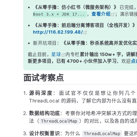
三、为什么 ThreadLocalMap 不直接用 HashMap？
《从零手撸：仿小红书（微服务架构）》
已完结
，
查看介绍
；演示链
Boot 3.x + JDK 17...
四、过期 Entry 的清理机制
《从零手撸：前后端分离博客项目（全栈开发）
面试高频追问
http://116.62.199.48/
常见面试变体
新开坑项目：
《从零手撸：秒杀系统高并发优化
记忆口诀
截止目前，
星球
内专栏
累计输出 150w+ 字，讲解
总结
新更多项目，已有 4700+ 小伙伴加入学习
，欢迎
点
面试考察点
源码深度
：面试官不仅仅是想让你列几个
ThreadLocal 的源码，了解它内部为什么没有
数据结构功底
：考察你对哈希冲突解决方式的
法（
）的对比，以及各自的适
ThreadLocalMap
设计权衡意识
：为什么
要这
ThreadLocalMap