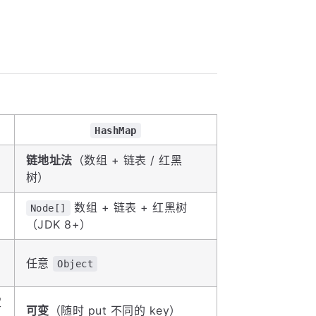
HashMap
链地址法
（数组 + 链表 / 红黑
树）
数组 + 链表 + 红黑树
Node[]
（JDK 8+）
引
任意
Object
定
可变
（随时 put 不同的 key）