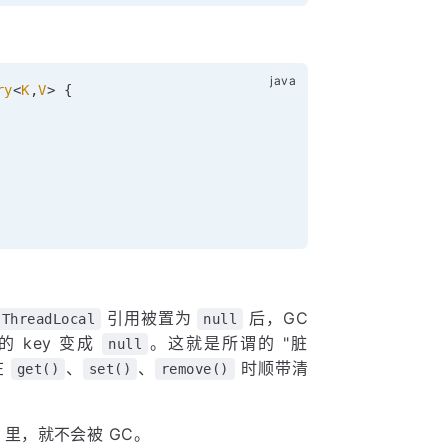
ry
<
K
,
V
>
{
引用被置为
后，GC
ThreadLocal
null
 的 key 变成
。这就是所谓的 "脏
null
在
、
、
时顺带清
get()
set()
remove()
p 里，就不会被 GC。