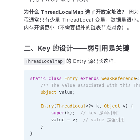
为什么 ThreadLocalMap 选了开放定址法？
因为 
程通常只有少量 ThreadLocal 变量，数据
内存开销更小（不需要额外的链表节点对象）。
二、Key 的设计——弱引用是关键
的 Entry 源码长这样：
ThreadLocalMap
static
class
Entry
extends
WeakReference
<
/** The value associated with this Th
Object
 value
;
Entry
(
ThreadLocal
<
?
>
 k
,
Object
 v
)
{
super
(
k
)
;
// key 是弱引用！
        value 
=
 v
;
// value 是强引用
}
}