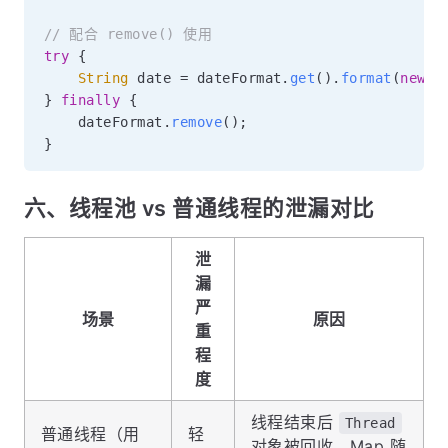
// 配合 remove() 使用
try
{
String
 date 
=
 dateFormat
.
get
(
)
.
format
(
new
D
}
finally
{
    dateFormat
.
remove
(
)
;
}
六、线程池 vs 普通线程的泄漏对比
泄
漏
严
场景
原因
重
程
度
线程结束后
Thread
普通线程（用
轻
对象被回收，Map 随