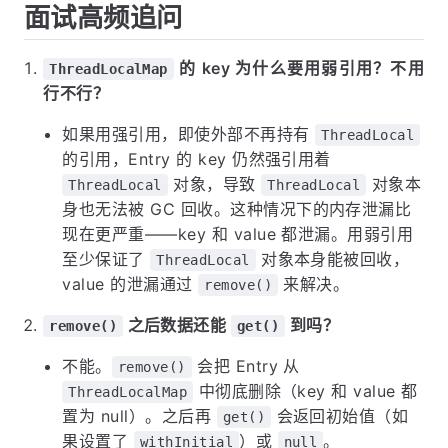
面试高频追问
的 key 为什么要用弱引用？不用
ThreadLocalMap
行不行？
如果用强引用，即使外部不再持有
ThreadLocal
的引用，Entry 的 key 仍然强引用着
对象，导致
对象本
ThreadLocal
ThreadLocal
身也无法被 GC 回收。这种情况下的内存泄漏比
现在更严重——key 和 value 都泄漏。用弱引用
至少保证了
对象本身能被回收，
ThreadLocal
value 的泄漏通过
来解决。
remove()
之后数据还能
到吗？
remove()
get()
不能。
会把 Entry 从
remove()
中彻底删除（key 和 value 都
ThreadLocalMap
置为 null）。之后再
会返回初始值（如
get()
果设置了
）或
。
withInitial
null