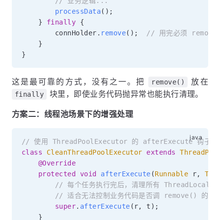
// 业务逻辑...
processData
(
)
;
}
finally
{
        connHolder
.
remove
(
)
;
// 用完必须 remov
}
}
这是最可靠的方式，没有之一。把
放在
remove()
块里，即使业务代码抛异常也能执行清理。
finally
方案二：线程池场景下的增强处理
// 使用 ThreadPoolExecutor 的 afterExecute 钩子
class
CleanThreadPoolExecutor
extends
ThreadPoo
@Override
protected
void
afterExecute
(
Runnable
 r
,
Thr
// 每个任务执行完后，清理所有 ThreadLocal
// 适合无法控制业务代码是否调 remove() 的场
super
.
afterExecute
(
r
,
 t
)
;
}