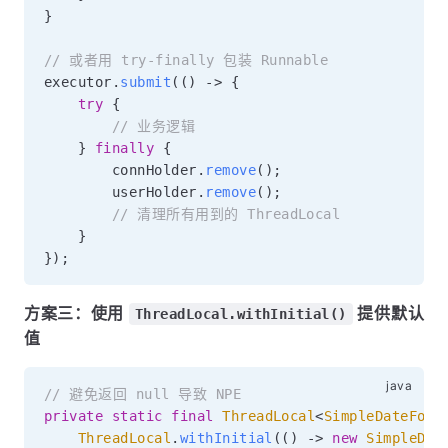
}
// 或者用 try-finally 包装 Runnable
executor
.
submit
(
(
)
->
{
try
{
// 业务逻辑
}
finally
{
        connHolder
.
remove
(
)
;
        userHolder
.
remove
(
)
;
// 清理所有用到的 ThreadLocal
}
}
)
;
方案三：使用
提供默认
ThreadLocal.withInitial()
值
// 避免返回 null 导致 NPE
private
static
final
ThreadLocal
<
SimpleDateForm
ThreadLocal
.
withInitial
(
(
)
->
new
SimpleDat