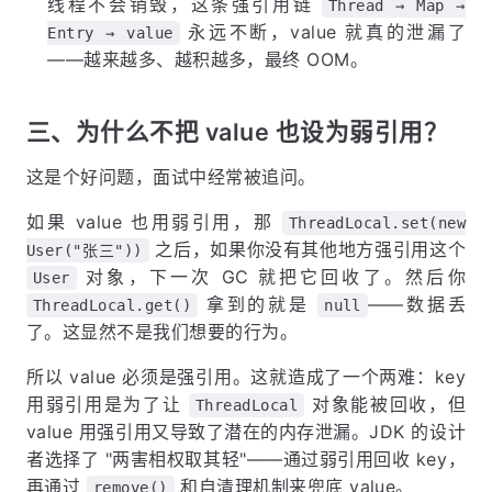
线程不会销毁，这条强引用链
Thread → Map →
永远不断，value 就真的泄漏了
Entry → value
——越来越多、越积越多，最终 OOM。
三、为什么不把 value 也设为弱引用？
这是个好问题，面试中经常被追问。
如果 value 也用弱引用，那
ThreadLocal.set(new
之后，如果你没有其他地方强引用这个
User("张三"))
对象，下一次 GC 就把它回收了。然后你
User
拿到的就是
——数据丢
ThreadLocal.get()
null
了。这显然不是我们想要的行为。
所以 value 必须是强引用。这就造成了一个两难：key
用弱引用是为了让
对象能被回收，但
ThreadLocal
value 用强引用又导致了潜在的内存泄漏。JDK 的设计
者选择了 "两害相权取其轻"——通过弱引用回收 key，
再通过
和自清理机制来兜底 value。
remove()