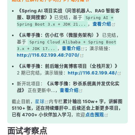
二、泄漏产生的完整链路
《Spring AI 项目实战（问答机器人、RAG 智能客
服、联网搜索）》
已完结，基于
Spring AI +
三、为什么不把 value 也设为弱引用？
，
查看介绍
Spring Boot 3.x + JDK 21...
四、JDK 的自清理机制
《从零手撸：仿小红书（微服务架构）》
已完结，
五、解决方案
基于
Spring Cloud Alibaba + Spring Boot
，
查看介绍
；演示链接：
3.x + JDK 17...
六、线程池 vs 普通线程的泄漏对比
http://116.62.199.48:7070/
面试高频追问
《从零手撸：前后端分离博客项目（全栈开发）》
记忆口诀
2 期已完结，演示链接：
http://116.62.199.48/
总结
新开坑项目：
《从零手撸：秒杀系统高并发优化实
战》
正在更新中...，
查看介绍
截止目前，
星球
内专栏
累计输出 150w+ 字，讲解图
5110+ 张，还在持续爆肝中.. 后续还会上新更多项目，
已有 4700+ 小伙伴加入学习
，欢迎
点击围观
面试考察点