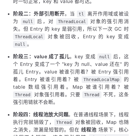
时一切正常，key 和 value 都可达。
阶段二：外部引用断开
。当
离开作用域或被设
tl
为
后，对
对象的强引用消
null
ThreadLocal
失。但 Entry 的 key 是弱引用，所以下一次 GC 时
对象被回收，Entry 的 key 变成
ThreadLocal
。
null
阶段三：value 成了孤儿
。key 变成
后，这
null
个 Entry 变成了一个 "key 为 null、value 还在" 的
孤儿 Entry。value 被谁引用着？被 Entry 强引用
着。Entry 被谁引用着？被
的
ThreadLocalMap
table 数组强引用着。Map 被谁引用着？被
对象强引用着。只要
不死，这条
Thread
Thread
强引用链就不会断。
阶段四：线程池放大问题
。在普通线程场景下，线程
执行完就销毁了，
对象被回收，Map 也随
Thread
之消失，泄漏是短暂的。但在
线程池
场景下，核心