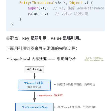
Entry
(
ThreadLocal
<
?
>
 k
,
Object
 v
)
{
super
(
k
)
;
// key 传给 WeakReference
        value 
=
 v
;
// value 是强引用
}
}
关键点：
key 是弱引用，value 是强引用。
下面用引用链图来展示泄漏的完整过程：