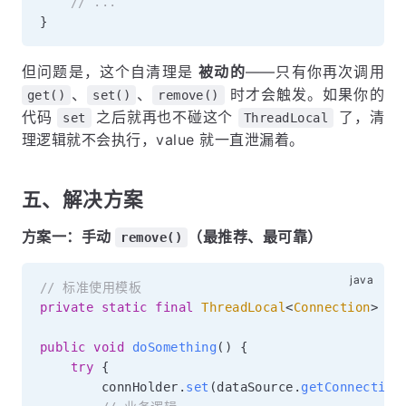
// ...
}
但问题是，这个自清理是
被动的
——只有你再次调用
、
、
时才会触发。如果你的
get()
set()
remove()
代码
之后就再也不碰这个
了，清
set
ThreadLocal
理逻辑就不会执行，value 就一直泄漏着。
五、解决方案
方案一：手动
（最推荐、最可靠）
remove()
// 标准使用模板
private
static
final
ThreadLocal
<
Connection
>
 co
public
void
doSomething
(
)
{
try
{
        connHolder
.
set
(
dataSource
.
getConnection