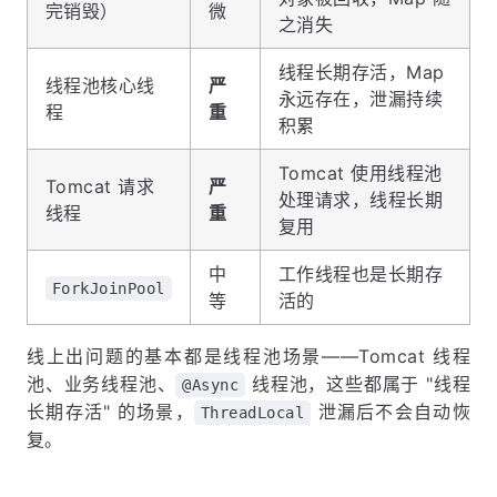
完销毁）
微
之消失
线程长期存活，Map
线程池核心线
严
永远存在，泄漏持续
程
重
积累
Tomcat 使用线程池
Tomcat 请求
严
处理请求，线程长期
线程
重
复用
中
工作线程也是长期存
ForkJoinPool
等
活的
线上出问题的基本都是线程池场景——Tomcat 线程
池、业务线程池、
线程池，这些都属于 "线程
@Async
长期存活" 的场景，
泄漏后不会自动恢
ThreadLocal
复。