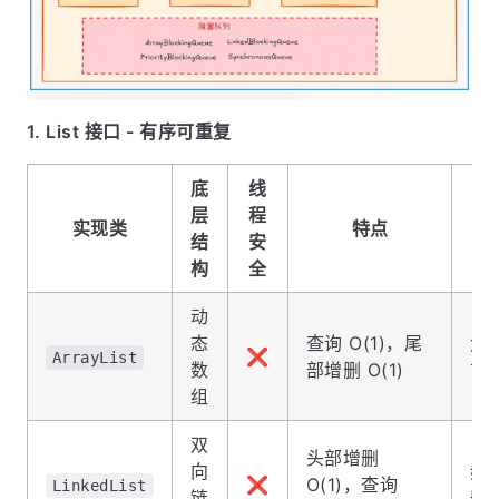
1. List 接口 - 有序可重复
底
线
层
程
实现类
特点
结
安
构
全
动
态
查询 O(1)，尾
大
❌
ArrayList
数
部增删 O(1)
首
组
双
头部增删
向
频
❌
O(1)，查询
LinkedList
链
删