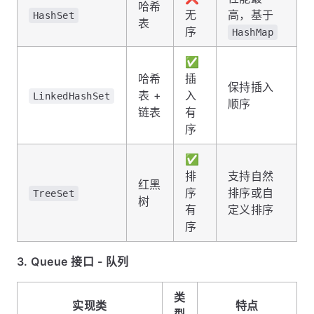
哈希
无
高，基于
HashSet
表
序
HashMap
✅
哈希
插
保持插入
表 +
入
LinkedHashSet
顺序
链表
有
序
✅
排
支持自然
红黑
序
排序或自
TreeSet
树
有
定义排序
序
3. Queue 接口 - 队列
类
实现类
特点