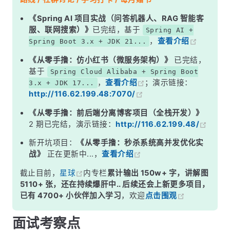
二、Map 体系详解
《Spring AI 项目实战（问答机器人、RAG 智能客
服、联网搜索）》
已完结，基于
Spring AI +
三、如何选择合适的集合
，
查看介绍
Spring Boot 3.x + JDK 21...
四、常见误区
《从零手撸：仿小红书（微服务架构）》
已完结，
面试高频追问
基于
Spring Cloud Alibaba + Spring Boot
，
查看介绍
；演示链接：
3.x + JDK 17...
常见面试变体
http://116.62.199.48:7070/
记忆口诀
《从零手撸：前后端分离博客项目（全栈开发）》
总结
2 期已完结，演示链接：
http://116.62.199.48/
新开坑项目：
《从零手撸：秒杀系统高并发优化实
战》
正在更新中...，
查看介绍
截止目前，
星球
内专栏
累计输出 150w+ 字，讲解图
5110+ 张，还在持续爆肝中.. 后续还会上新更多项目，
已有 4700+ 小伙伴加入学习
，欢迎
点击围观
面试考察点