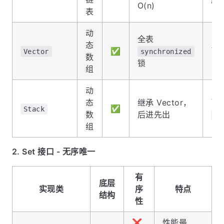
O(n)
表
动
全表
态
✅
已
Vector
synchronized
数
锁
组
动
态
继承 Vector，
已
✅
Stack
数
后进先出
Ar
组
2. Set 接口 - 无序唯一
有
底层
实现类
序
特点
结构
性
❌
性能最