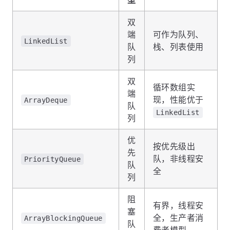
型
双
端
可作为队列、
LinkedList
队
栈、列表使用
列
双
循环数组实
端
现，性能优于
ArrayDeque
队
LinkedList
列
优
按优先级出
先
队，非线程安
PriorityQueue
队
全
列
阻
有界，线程安
塞
全，生产者消
ArrayBlockingQueue
队