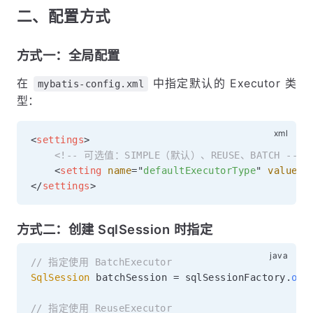
二、配置方式
方式一：全局配置
在
中指定默认的 Executor 类
mybatis-config.xml
型：
<
settings
>
<!-- 可选值：SIMPLE（默认）、REUSE、BATCH -->
<
setting
name
=
"
defaultExecutorType
"
value
=
"
</
settings
>
方式二：创建 SqlSession 时指定
// 指定使用 BatchExecutor
SqlSession
 batchSession 
=
 sqlSessionFactory
.
ope
// 指定使用 ReuseExecutor