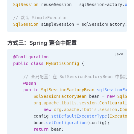
SqlSession
 reuseSession 
=
 sqlSessionFactory
.
ope
// 默认 SimpleExecutor
SqlSession
 simpleSession 
=
 sqlSessionFactory
.
op
方式三：Spring 整合中配置
@Configuration
public
class
MyBatisConfig
{
// 全局配置：在 SqlSessionFactoryBean 中指定
@Bean
public
SqlSessionFactoryBean
sqlSessionFact
SqlSessionFactoryBean
 bean 
=
new
SqlSes
org
.
apache
.
ibatis
.
session
.
Configuration
new
org
.
apache
.
ibatis
.
session
.
Confi
        config
.
setDefaultExecutorType
(
ExecutorT
        bean
.
setConfiguration
(
config
)
;
return
 bean
;