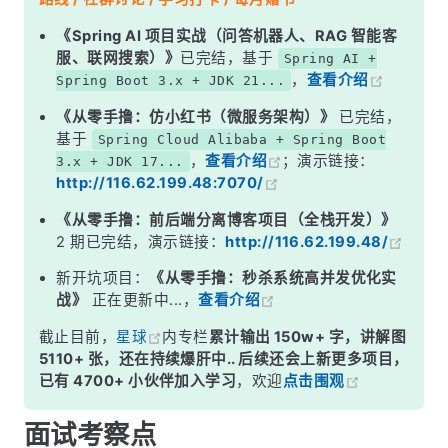
二、配置方式
《Spring AI 项目实战（问答机器人、RAG 智能客
服、联网搜索）》
已完结，基于
Spring AI +
三、CachingExecutor——二级缓存的装饰器
，
查看介绍
Spring Boot 3.x + JDK 21...
四、三种 Executor 的源码差异
《从零手撸：仿小红书（微服务架构）》
已完结，
五、生产环境选择建议
基于
Spring Cloud Alibaba + Spring Boot
，
查看介绍
；演示链接：
3.x + JDK 17...
六、常见误区
http://116.62.199.48:7070/
面试高频追问
《从零手撸：前后端分离博客项目（全栈开发）》
常见面试变体
2 期已完结，演示链接：
http://116.62.199.48/
记忆口诀
新开坑项目：
《从零手撸：秒杀系统高并发优化实
战》
正在更新中...，
查看介绍
总结
截止目前，
星球
内专栏
累计输出 150w+ 字，讲解图
5110+ 张，还在持续爆肝中.. 后续还会上新更多项目，
已有 4700+ 小伙伴加入学习
，欢迎
点击围观
面试考察点