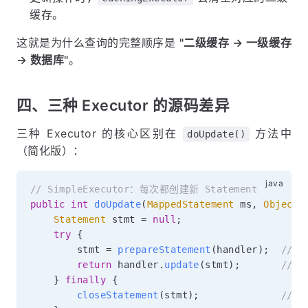
缓存。
这就是为什么查询的完整顺序是
"二级缓存 → 一级缓存
→ 数据库"
。
四、三种 Executor 的源码差异
三种 Executor 的核心区别在
方法中
doUpdate()
（简化版）：
// SimpleExecutor：每次都创建新 Statement
public
int
doUpdate
(
MappedStatement
 ms
,
Object
 
Statement
 stmt 
=
null
;
try
{
        stmt 
=
prepareStatement
(
handler
)
;
// 
return
 handler
.
update
(
stmt
)
;
// 
}
finally
{
closeStatement
(
stmt
)
;
// 