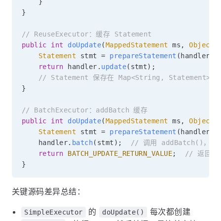
}
}
// ReuseExecutor：缓存 Statement
public
int
doUpdate
(
MappedStatement
 ms
,
Object
 
Statement
 stmt 
=
prepareStatement
(
handler
)
;
return
 handler
.
update
(
stmt
)
;
// Statement 保存在 Map<String, Statement> 
}
// BatchExecutor：addBatch 缓存
public
int
doUpdate
(
MappedStatement
 ms
,
Object
 
Statement
 stmt 
=
prepareStatement
(
handler
)
;
    handler
.
batch
(
stmt
)
;
// 调用 addBatch()，
return
BATCH_UPDATE_RETURN_VALUE
;
// 返回
}
关键源码差异总结：
的
每次都创建
SimpleExecutor
doUpdate()