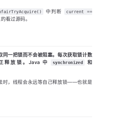
中判断
nfairTryAcquire()
current ==
真的看过源码。
取同一把锁而不会被阻塞。每次获取锁计数
正释放锁。Java 中
和
synchronized
法时，线程会永远等自己释放锁——也就是