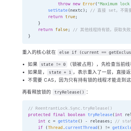
throw
new
Error
(
"Maximum lock
setState
(
nextc
)
;
// 直接 set，不
return
true
;
}
return
false
;
// 其他线程持有锁，获取失败
}
重入的核心就在
else if (current == getExclu
如果
（锁被占用），先检查当前线
state != 0
如果是，
，表示重入了一层，直接
state + 1
不需要 CAS，因为只有持有锁的线程才能走到
再看释放锁的
：
tryRelease()
// ReentrantLock.Sync.tryRelease()
protected
final
boolean
tryRelease
(
int
 re
int
 c 
=
getState
(
)
-
 releases
;
// sta
if
(
Thread
.
currentThread
(
)
!=
getExcl