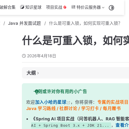
破解合集
知识星球
项目实战
特价云服务器
文
Java 并发面试题
什么是可重入锁，如何实现可重入锁？
什么是可重入锁，如何
2026年4月18日
大纲
面试考察点
一则或许对你有用的小广告
核心答案
欢迎
加入小哈的星球
，你将获得：
专属的实战项目（4
深度解析
Java 学习路线 / 社群讨论 / 学习打卡 / 每月赠书
一、为什么必须可重入？
《Spring AI 项目实战（问答机器人、RAG 智
二、synchronized 如何实现可重入？
，
查看介
AI + Spring Boot 3.x + JDK 21...