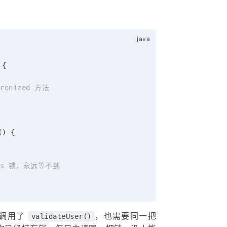
{
ronized 方法
(
)
{
is 锁，永远等不到
又调用了
，也需要同一把
validateUser()