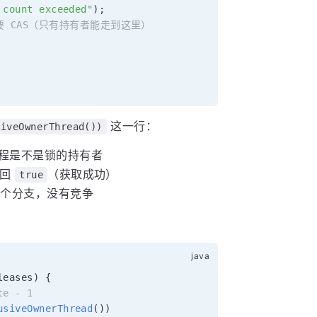
 count exceeded"
)
;
需要 CAS（只有持有者能走到这里）
这一行：
siveOwnerThread())
程是不是锁的持有者
返回
（获取成功）
true
这个分支，没有竞争
leases
)
{
te - 1
usiveOwnerThread
(
)
)