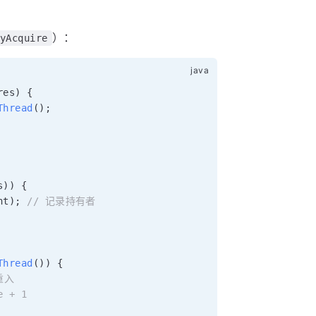
。
）：
yAcquire
res
)
{
Thread
(
)
;
s
)
)
{
nt
)
;
// 记录持有者
Thread
(
)
)
{
重入
e + 1