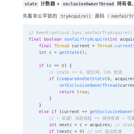
计数器 +
持有者
state
exclusiveOwnerThread
先看非公平锁的
源码（
tryAcquire()
nonfairTr
// ReentrantLock.Sync.nonfairTryAcquire()
final
boolean
nonfairTryAcquire
(
int
 acqui
final
Thread
 current 
=
Thread
.
current
int
 c 
=
getState
(
)
;
if
(
c 
==
0
)
{
// state == 0，锁空闲，CAS 抢锁
if
(
compareAndSetState
(
0
,
 acquire
setExclusiveOwnerThread
(
curre
return
true
;
}
}
else
if
(
current 
==
getExclusiveOwner
// ⬆️ 关键！当前线程 == 锁持有者 → 可
int
 nextc 
=
 c 
+
 acquires
;
// stat
if
(
nextc 
<
0
)
// int 溢出检查