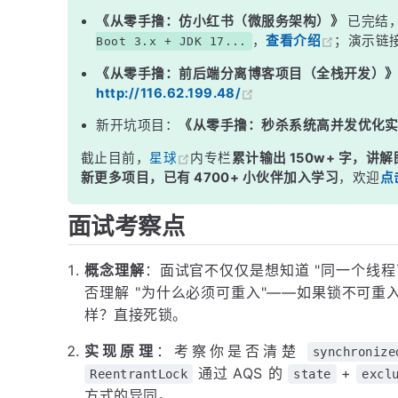
三、ReentrantLock 如何实现可重入？
《从零手撸：仿小红书（微服务架构）》
已完结
，
查看介绍
；演示链
Boot 3.x + JDK 17...
四、一个完整示例
《从零手撸：前后端分离博客项目（全栈开发）
五、synchronized vs ReentrantLock 的可重入对比
http://116.62.199.48/
面试高频追问
新开坑项目：
《从零手撸：秒杀系统高并发优化
常见面试变体
截止目前，
星球
内专栏
累计输出 150w+ 字，讲解
记忆口诀
新更多项目，已有 4700+ 小伙伴加入学习
，欢迎
点
总结
面试考察点
概念理解
：面试官不仅仅是想知道 "同一个线
否理解 "为什么必须可重入"——如果锁不可
样？直接死锁。
实现原理
：考察你是否清楚
synchronize
通过 AQS 的
+
ReentrantLock
state
excl
方式的异同。