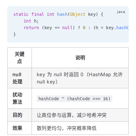
static
final
int
hash
(
Object
 key
)
{
int
 h
;
return
(
key 
==
null
)
?
0
:
(
h 
=
 key
.
hashCod
}
关键
说明
点
null
key 为 null 时返回 0（HashMap 允许
处理
null key）
扰动
hashCode ^ (hashCode >>> 16)
算法
目的
让高位参与运算，减少哈希冲突
效果
散列更均匀，冲突概率降低