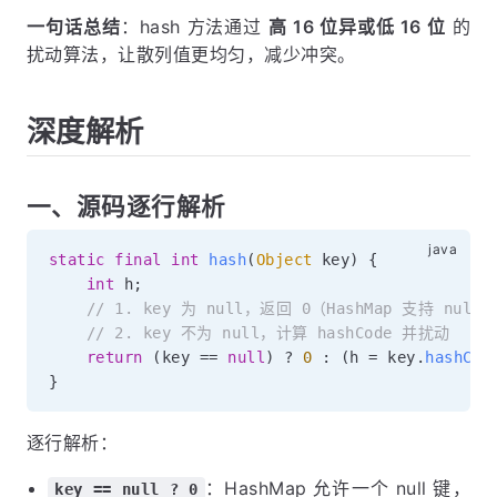
一句话总结
：hash 方法通过
高 16 位异或低 16 位
的
扰动算法，让散列值更均匀，减少冲突。
深度解析
一、源码逐行解析
static
final
int
hash
(
Object
 key
)
{
int
 h
;
// 1. key 为 null，返回 0（HashMap 支持 null 
// 2. key 不为 null，计算 hashCode 并扰动
return
(
key 
==
null
)
?
0
:
(
h 
=
 key
.
hashCod
}
逐行解析：
：HashMap 允许一个 null 键，
key == null ? 0