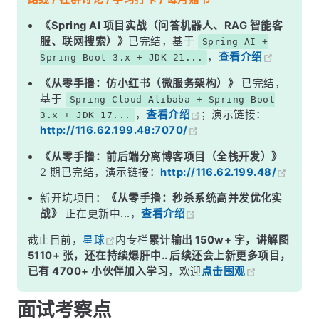
二、为什么要扰动？
《Spring AI 项目实战（问答机器人、RAG 智能客
服、联网搜索）》
已完结，基于
Spring AI +
三、扰动过程图解
，
查看介绍
Spring Boot 3.x + JDK 21...
四、为什么用异或而不是与/或？
《从零手撸：仿小红书（微服务架构）》
已完结，
五、与桶定位的关系
基于
Spring Cloud Alibaba + Spring Boot
，
查看介绍
；演示链接：
3.x + JDK 17...
面试高频追问
http://116.62.199.48:7070/
常见面试变体
《从零手撸：前后端分离博客项目（全栈开发）》
记忆口诀
2 期已完结，演示链接：
http://116.62.199.48/
总结
新开坑项目：
《从零手撸：秒杀系统高并发优化实
战》
正在更新中...，
查看介绍
截止目前，
星球
内专栏
累计输出 150w+ 字，讲解图
5110+ 张，还在持续爆肝中.. 后续还会上新更多项目，
已有 4700+ 小伙伴加入学习
，欢迎
点击围观
面试考察点