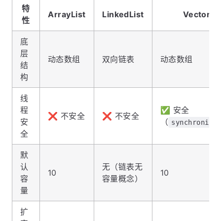
特
ArrayList
LinkedList
Vector
性
底
层
动态数组
双向链表
动态数组
结
构
线
程
✅ 安全
❌ 不安全
❌ 不安全
安
（
synchronize
全
默
认
无（链表无
10
10
容
容量概念）
量
扩