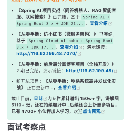
二、性能对比详解
《Spring AI 项目实战（问答机器人、RAG 智能客
服、联网搜索）》
已完结，基于
Spring AI +
三、扩容机制
，
查看介绍
Spring Boot 3.x + JDK 21...
四、线程安全性
《从零手撸：仿小红书（微服务架构）》
已完结，
五、最佳实践
基于
Spring Cloud Alibaba + Spring Boot
，
查看介绍
；演示链接：
3.x + JDK 17...
面试高频追问
http://116.62.199.48:7070/
常见面试变体
《从零手撸：前后端分离博客项目（全栈开发）》
记忆口诀
2 期已完结，演示链接：
http://116.62.199.48/
总结
新开坑项目：
《从零手撸：秒杀系统高并发优化实
战》
正在更新中...，
查看介绍
截止目前，
星球
内专栏
累计输出 150w+ 字，讲解图
5110+ 张，还在持续爆肝中.. 后续还会上新更多项目，
已有 4700+ 小伙伴加入学习
，欢迎
点击围观
面试考察点