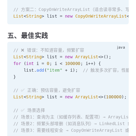
// 方案二：CopyOnWriteArrayList（适合读非常多、写
List
<
String
>
 list 
=
new
CopyOnWriteArrayList
<
>
(
五、最佳实践
// ❌ 错误：不知道容量，频繁扩容
List
<
String
>
 list 
=
new
ArrayList
<
>
(
)
;
for
(
int
 i 
=
0
;
 i 
<
100000
;
 i
++
)
{
    list
.
add
(
"item"
+
 i
)
;
// 触发多次扩容，性能差
}
// ✅ 正确：预估容量，避免扩容
List
<
String
>
 list 
=
new
ArrayList
<
>
(
100000
)
;
// ✅ 场景选择
// 场景1：查询为主（如缓存列表、配置项）→ ArrayList
// 场景2：频繁头部增删（如消息队列）→ LinkedList 或 Ar
// 场景3：需要线程安全 → CopyOnWriteArrayList 或 Coll