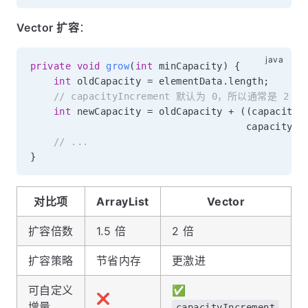
Vector 扩容
：
private
void
grow
(
int
 minCapacity
)
{
int
 oldCapacity 
=
 elementData
.
length
;
// capacityIncrement 默认为 0，所以通常是 2 
int
 newCapacity 
=
 oldCapacity 
+
(
(
capacityI
                                     capacityIn
// ...
}
对比项
ArrayList
Vector
扩容倍数
1.5 倍
2 倍
扩容策略
节省内存
更激进
可自定义
✅
❌
增量
capacityIncrement