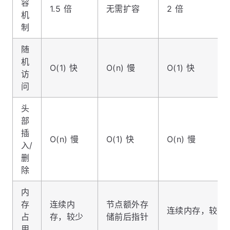
容
1.5 倍
无需扩容
2 倍
机
制
随
机
O(1) 快
O(n) 慢
O(1) 快
访
问
头
部
插
O(n) 慢
O(1) 快
O(n) 慢
入/
删
除
内
存
连续内
节点额外存
连续内存，较少
占
存，较少
储前后指针
用