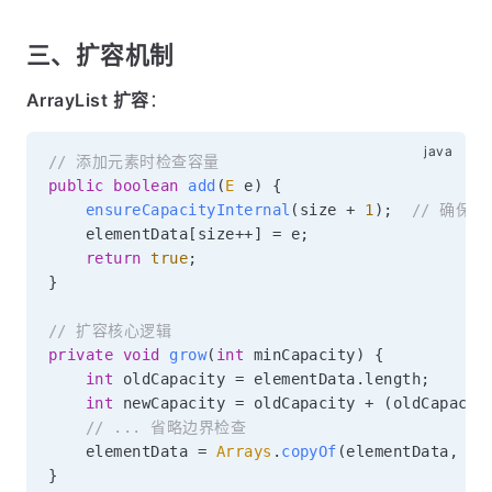
三、扩容机制
ArrayList 扩容
：
// 添加元素时检查容量
public
boolean
add
(
E
 e
)
{
ensureCapacityInternal
(
size 
+
1
)
;
// 确保
    elementData
[
size
++
]
=
 e
;
return
true
;
}
// 扩容核心逻辑
private
void
grow
(
int
 minCapacity
)
{
int
 oldCapacity 
=
 elementData
.
length
;
int
 newCapacity 
=
 oldCapacity 
+
(
oldCapacit
// ... 省略边界检查
    elementData 
=
Arrays
.
copyOf
(
elementData
,
 ne
}