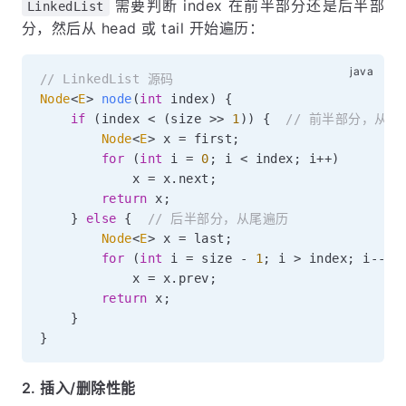
需要判断 index 在前半部分还是后半部
LinkedList
分，然后从 head 或 tail 开始遍历：
// LinkedList 源码
Node
<
E
>
node
(
int
 index
)
{
if
(
index 
<
(
size 
>>
1
)
)
{
// 前半部分，从头
Node
<
E
>
 x 
=
 first
;
for
(
int
 i 
=
0
;
 i 
<
 index
;
 i
++
)
            x 
=
 x
.
next
;
return
 x
;
}
else
{
// 后半部分，从尾遍历
Node
<
E
>
 x 
=
 last
;
for
(
int
 i 
=
 size 
-
1
;
 i 
>
 index
;
 i
--
)
            x 
=
 x
.
prev
;
return
 x
;
}
}
2. 插入/删除性能