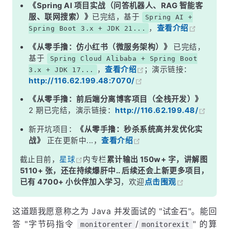
二、Monitor——JVM 层的核心
《Spring AI 项目实战（问答机器人、RAG 智能客
服、联网搜索）》
已完结，基于
Spring AI +
三、对象头——锁信息的存储位置
，
查看介绍
Spring Boot 3.x + JDK 21...
四、锁升级过程——JDK 6 的核心优化
《从零手撸：仿小红书（微服务架构）》
已完结，
五、自适应自旋——JDK 6 的另一个优化
基于
Spring Cloud Alibaba + Spring Boot
，
查看介绍
；演示链接：
3.x + JDK 17...
面试高频追问
http://116.62.199.48:7070/
常见面试变体
《从零手撸：前后端分离博客项目（全栈开发）》
记忆口诀
2 期已完结，演示链接：
http://116.62.199.48/
总结
新开坑项目：
《从零手撸：秒杀系统高并发优化实
战》
正在更新中...，
查看介绍
截止目前，
星球
内专栏
累计输出 150w+ 字，讲解图
5110+ 张，还在持续爆肝中.. 后续还会上新更多项目，
已有 4700+ 小伙伴加入学习
，欢迎
点击围观
这道题我愿意称之为 Java 并发面试的 "试金石"。能回
答 "字节码指令
/
" 的算
monitorenter
monitorexit