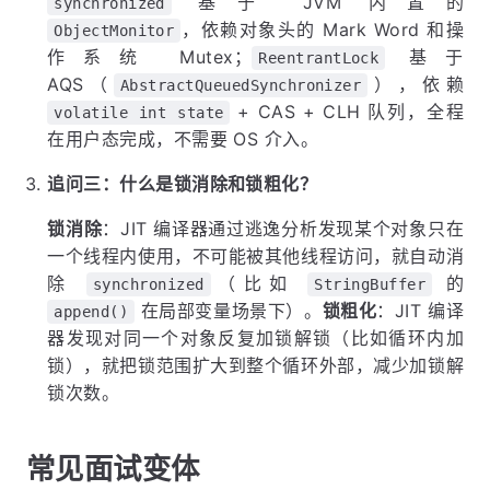
基于 JVM 内置的
synchronized
，依赖对象头的 Mark Word 和操
ObjectMonitor
作系统 Mutex；
基于
ReentrantLock
AQS（
），依赖
AbstractQueuedSynchronizer
+ CAS + CLH 队列，全程
volatile int state
在用户态完成，不需要 OS 介入。
追问三：什么是锁消除和锁粗化？
锁消除
：JIT 编译器通过逃逸分析发现某个对象只在
一个线程内使用，不可能被其他线程访问，就自动消
除
（比如
的
synchronized
StringBuffer
在局部变量场景下）。
锁粗化
：JIT 编译
append()
器发现对同一个对象反复加锁解锁（比如循环内加
锁），就把锁范围扩大到整个循环外部，减少加锁解
锁次数。
常见面试变体