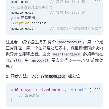
monitorenter       
// 获取 Monitor 锁
// 业务逻辑对应的字节码
monitorexit        
// 释放 Monitor 锁
goto
Exception
 handler
:
monitorexit        
// 异常路径也要释放锁！第二个 mon
注意看，编译器生成了
两个
。第一个是
monitorexit
正常路径，第二个在异常处理表中，保证即使同步块内
抛异常也能释放锁。这比
必须手动在
ReentrantLock
中
要安全得多——JVM 帮你兜
finally
unlock()
底了。
2. 同步方法：
标志位
ACC_SYNCHRONIZED
public
synchronized
void
syncMethod
(
)
{
// 业务逻辑
}