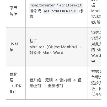
/
据
monitorenter
monitorexit
字节
指令或
标
Monitor
ACC_SYNCHRONIZED
码层
志
实现加
锁/解锁
锁信息
记录在
基于
JVM
对象头
Monitor（ObjectMonitor）+
层
的 Mark
对象头 Mark Word
Word
中
根据竞
优化
争程度
层
锁升级：无锁 → 偏向锁 → 轻
逐步升
（JDK
量级锁 → 重量级锁
级，降
6+）
低开销