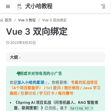
犬小哈教程
首页
Vue 3 教程
Vue 3 双向绑定
Vue 3 双向绑定
2023年9月30日
大纲
一、什么是双向绑定？
一则或许对你有用的小广告
二、双向绑定的优势
欢迎
加入小哈的星球
，你将获得：
专属的实战项目
三、双向绑定原理
（4个项目都能学） / 1v1 提问 / 简历修改 / Java 学习
四、表单输入的双向绑定
路线 / 社群讨论 / 学习打卡 / 每月赠书
4.1 文本框双向绑定
《Spring AI 项目实战（问答机器人、RAG 智能客
服、联网搜索）》
已完结，基于
Spring AI +
4.2 复选框双向绑定