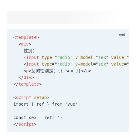
<
template
>
<
div
>
    性别：

<
input
type
=
"
radio
"
v-model
=
"
sex
"
value
=
"
女
<
input
type
=
"
radio
"
v-model
=
"
sex
"
value
=
"
男
<
p
>
您的性别是：{{ sex }}
</
p
>
</
div
>
</
template
>
<
script
setup
>
import { ref } from 'vue';

</
script
>