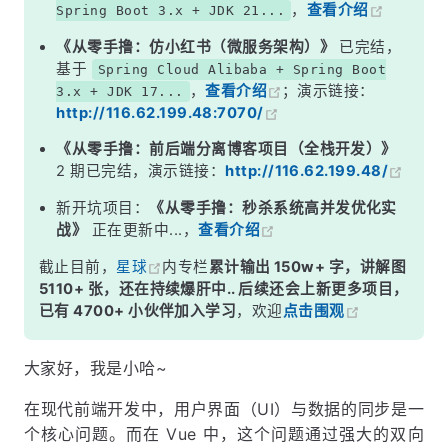
，
查看介绍
Spring Boot 3.x + JDK 21...
4.3 单选框双向绑定
《从零手撸：仿小红书（微服务架构）》
已完结，
4.4 下拉列表双向绑定
基于
Spring Cloud Alibaba + Spring Boot
，
查看介绍
；演示链接：
3.x + JDK 17...
五、结语
http://116.62.199.48:7070/
《从零手撸：前后端分离博客项目（全栈开发）》
2 期已完结，演示链接：
http://116.62.199.48/
新开坑项目：
《从零手撸：秒杀系统高并发优化实
战》
正在更新中...，
查看介绍
截止目前，
星球
内专栏
累计输出 150w+ 字，讲解图
5110+ 张，还在持续爆肝中.. 后续还会上新更多项目，
已有 4700+ 小伙伴加入学习
，欢迎
点击围观
大家好，我是小哈~
在现代前端开发中，用户界面（UI）与数据的同步是一
个核心问题。而在 Vue 中，这个问题通过强大的双向