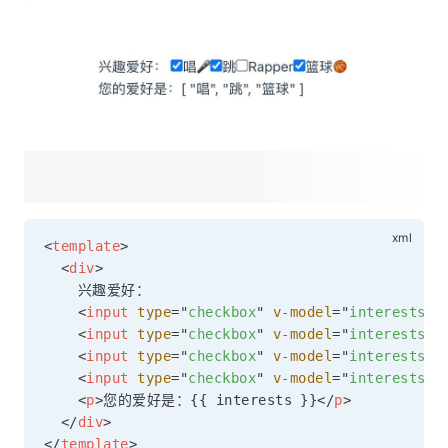
<
template
>
<
div
>
    兴趣爱好：

<
input
type
=
"
checkbox
"
v-model
=
"
interests
"
<
input
type
=
"
checkbox
"
v-model
=
"
interests
"
<
input
type
=
"
checkbox
"
v-model
=
"
interests
"
<
input
type
=
"
checkbox
"
v-model
=
"
interests
"
<
p
>
您的爱好是：{{ interests }}
</
p
>
</
div
>
</
template
>