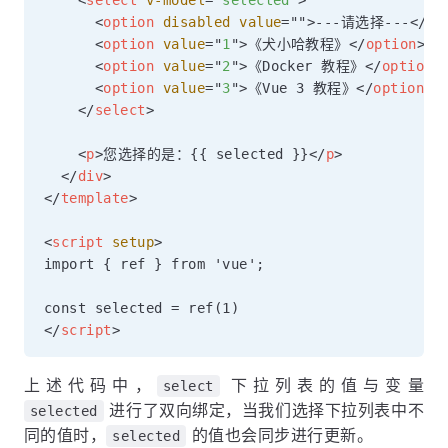
<
select
v-model
=
"
selected
"
>
<
option
disabled
value
=
"
"
>
---请选择---
</
op
<
option
value
=
"
1
"
>
《犬小哈教程》
</
option
>
<
option
value
=
"
2
"
>
《Docker 教程》
</
option
>
<
option
value
=
"
3
"
>
《Vue 3 教程》
</
option
>
</
select
>
<
p
>
您选择的是：{{ selected }}
</
p
>
</
div
>
</
template
>
<
script
setup
>
import { ref } from 'vue';

</
script
>
上述代码中，
下拉列表的值与变量
select
进行了双向绑定，当我们选择下拉列表中不
selected
同的值时，
的值也会同步进行更新。
selected