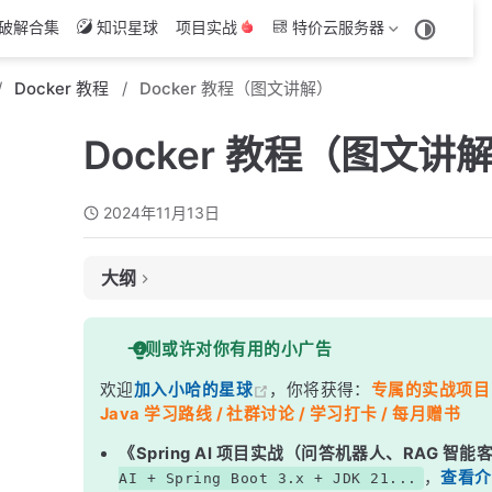
破解合集
知识星球
项目实战
特价云服务器
Docker 教程
Docker 教程（图文讲解）
Docker 教程（图文讲
2024年11月13日
大纲
谁适合阅读本教程？
一则或许对你有用的小广告
阅读之前，需要会哪些知识？
欢迎
加入小哈的星球
，你将获得：
专属的实战项目（4
教程目录
Java 学习路线 / 社群讨论 / 学习打卡 / 每月赠书
第一章：Docker 入门
《Spring AI 项目实战（问答机器人、RAG 智
第二章：Docker 基本概念
，
查看介
AI + Spring Boot 3.x + JDK 21...