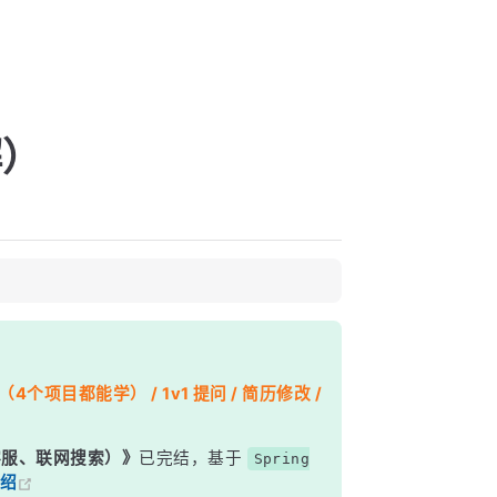
解）
个项目都能学） / 1v1 提问 / 简历修改 /
能客服、联网搜索）》
已完结，基于
Spring
绍