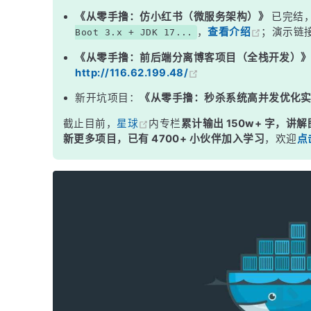
第三章：Docker 环境安装
《从零手撸：仿小红书（微服务架构）》
已完结
，
查看介绍
；演示链
Boot 3.x + JDK 17...
第四章：Docker 镜像
《从零手撸：前后端分离博客项目（全栈开发）
第五章：Docker 容器
http://116.62.199.48/
第六章：Docker 数据管理
新开坑项目：
《从零手撸：秒杀系统高并发优化
第七章：Dockerfile
截止目前，
星球
内专栏
累计输出 150w+ 字，讲解
第八章：Docker Compose
新更多项目，已有 4700+ 小伙伴加入学习
，欢迎
点
第九章：Docker 常见环境安装
第十章：Docker 速查手册