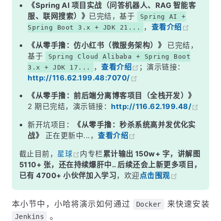
5. 访问 Jenkins
《Spring AI 项目实战（问答机器人、RAG 智能客
服、联网搜索）》
已完结，基于
Spring AI +
6. 安装插件
，
查看介绍
Spring Boot 3.x + JDK 21...
7. 配置管理员用户
《从零手撸：仿小红书（微服务架构）》
已完结，
基于
Spring Cloud Alibaba + Spring Boot
，
查看介绍
；演示链接：
3.x + JDK 17...
http://116.62.199.48:7070/
《从零手撸：前后端分离博客项目（全栈开发）》
2 期已完结，演示链接：
http://116.62.199.48/
新开坑项目：
《从零手撸：秒杀系统高并发优化实
战》
正在更新中...，
查看介绍
截止目前，
星球
内专栏
累计输出 150w+ 字，讲解图
5110+ 张，还在持续爆肝中.. 后续还会上新更多项目，
已有 4700+ 小伙伴加入学习
，欢迎
点击围观
本小节中，小哈将演示如何通过
来快速安装
Docker
。
Jenkins