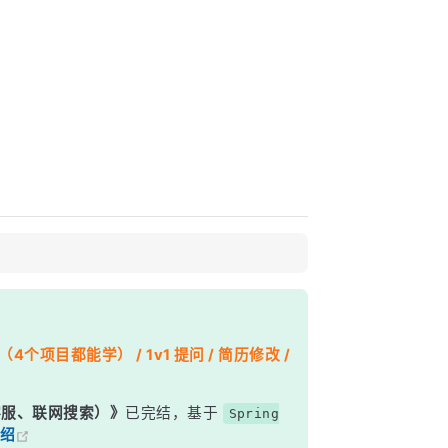
个项目都能学） / 1v1 提问 / 简历修改 /
能客服、联网搜索）》
已完结，基于
Spring
绍