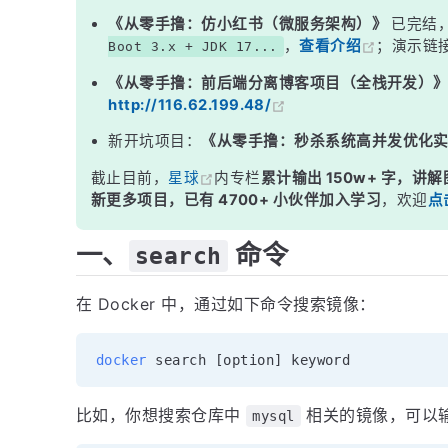
《从零手撸：仿小红书（微服务架构）》
已完结
，
查看介绍
；演示链
Boot 3.x + JDK 17...
《从零手撸：前后端分离博客项目（全栈开发）
http://116.62.199.48/
新开坑项目：
《从零手撸：秒杀系统高并发优化
截止目前，
星球
内专栏
累计输出 150w+ 字，讲解
新更多项目，已有 4700+ 小伙伴加入学习
，欢迎
点
一、
命令
search
在 Docker 中，通过如下命令搜索镜像：
docker
 search 
[
option
]
比如，你想搜索仓库中
相关的镜像，可以
mysql