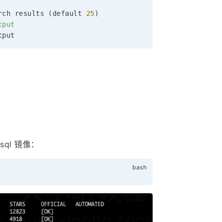
rch results 
(
default 
25
)
put

sql 镜像：