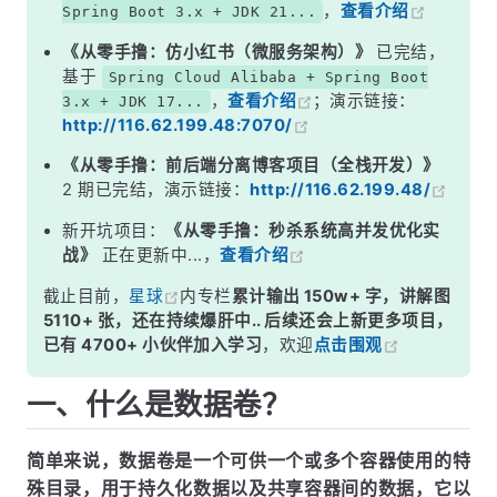
，
查看介绍
Spring Boot 3.x + JDK 21...
4.3 tmpfs mount (一般不用这种方式)
《从零手撸：仿小红书（微服务架构）》
已完结，
五、Volume 使用
基于
Spring Cloud Alibaba + Spring Boot
，
查看介绍
；演示链接：
3.x + JDK 17...
5.1 创建一个数据卷
http://116.62.199.48:7070/
5.2 查看所有的数据卷
《从零手撸：前后端分离博客项目（全栈开发）》
5.3 查看数据卷信息
2 期已完结，演示链接：
http://116.62.199.48/
5.4 运行容器时挂载数据卷
新开坑项目：
《从零手撸：秒杀系统高并发优化实
战》
正在更新中...，
查看介绍
删除数据卷
截止目前，
星球
内专栏
累计输出 150w+ 字，讲解图
bind mount 使用
5110+ 张，还在持续爆肝中.. 后续还会上新更多项目，
已有 4700+ 小伙伴加入学习
，欢迎
点击围观
一、什么是数据卷？
简单来说，数据卷是一个可供一个或多个容器使用的特
殊目录，用于持久化数据以及共享容器间的数据，它以