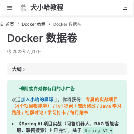
犬小哈教程
首页
Docker 教程
Docker 数据卷
Docker 数据卷
2022年7月17日
大纲
一、什么是数据卷？
一则或许对你有用的小广告
二、为什么需要数据卷？
欢迎
加入小哈的星球
，你将获得：
专属的实战项目
三、数据卷特性
（4个项目都能学） / 1v1 提问 / 简历修改 / Java 学习
四、挂载数据卷
路线 / 社群讨论 / 学习打卡 / 每月赠书
4.1 volume (最常用的方式)
《Spring AI 项目实战（问答机器人、RAG 智能客
服、联网搜索）》
已完结，基于
Spring AI +
4.2 bind mount（比较常用的方式）