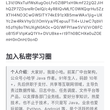
L3V/0NxTulfWsXugOoLfv0ZIBP1xH9kmf22jjQ2JiH
hQZP7ZDsreRrOeIQ/c4yR8IQvMLfC0WKQqrHu5Zz
XTH4NO3CwGWSlTY74kE91zXB5mwWAx1jig+UX
Yc2w4RkVhy0//lOmVya/PEepuuTTI4+UJwC7qbVl
h5zfhj8oTNUXgN0AOc+Q0/WFPl1aw5VV/VrO8FC
oB15lFVlpKaQ1Yh+DVU8ke+rt9Th0BCHXe0uZOE
mH0nOnH/0onD
加入私密学习圈
个人介绍
：大家好，我是小哈。前某厂中台架构，
公众号小哈学 Java 作者。91年生人，码龄 10年
+，先后供职于支付、共享等互联网领域，主导负
责过数据传输、日志中台、任务调度、文件平台等
产品，以支撑各部门业务线。爱好分享知识，热爱
技术，也不止于技术，不只是写 Java，业余也爱
玩前端、Python、Android 等，是个活跃的技术