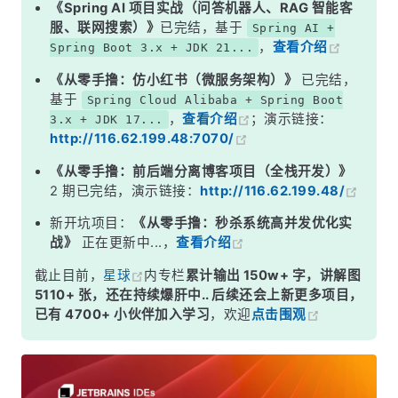
《Spring AI 项目实战（问答机器人、RAG 智能客
服、联网搜索）》
已完结，基于
Spring AI +
，
查看介绍
Spring Boot 3.x + JDK 21...
《从零手撸：仿小红书（微服务架构）》
已完结，
基于
Spring Cloud Alibaba + Spring Boot
，
查看介绍
；演示链接：
3.x + JDK 17...
http://116.62.199.48:7070/
《从零手撸：前后端分离博客项目（全栈开发）》
2 期已完结，演示链接：
http://116.62.199.48/
新开坑项目：
《从零手撸：秒杀系统高并发优化实
战》
正在更新中...，
查看介绍
截止目前，
星球
内专栏
累计输出 150w+ 字，讲解图
5110+ 张，还在持续爆肝中.. 后续还会上新更多项目，
已有 4700+ 小伙伴加入学习
，欢迎
点击围观