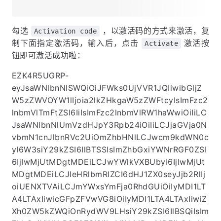
勾选
，以激活码的方式来激活，复
Activation code
制下面指定激活码，输入后，点击
激活按
Activate
钮即可激活成功啦：
EZK4R5UGRP-
eyJsaWNlbnNlSWQiOiJFWks0UjVVR1JQIiwibGljZ
W5zZWVOYW1lIjoia2lkZHkgaW5zZWFtcyIsImFzc2
lnbmVlTmFtZSI6IiIsImFzc2lnbmVlRW1haWwiOiIiLC
JsaWNlbnNlUmVzdHJpY3Rpb24iOiIiLCJjaGVja0N
vbmN1cnJlbnRVc2UiOmZhbHNlLCJwcm9kdWN0c
yI6W3siY29kZSI6IlBTSSIsImZhbGxiYWNrRGF0ZSI
6IjIwMjUtMDgtMDEiLCJwYWlkVXBUbyI6IjIwMjUt
MDgtMDEiLCJleHRlbmRlZCI6dHJ1ZX0seyJjb2RlIj
oiUENXTVAiLCJmYWxsYmFja0RhdGUiOiIyMDI1LT
A4LTAxIiwicGFpZFVwVG8iOiIyMDI1LTA4LTAxIiwiZ
Xh0ZW5kZWQiOnRydWV9LHsiY29kZSI6IlBSQiIsIm