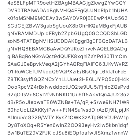
4eS8LFpMTR9oetHZBAgMBAAGjgZkwgZYwCQY
DVR0TBAIwADAdBgNVHQ4EFgQUJNoRIpb1hUHA
k0foMSNM9MCEAv8wSAYDVR0jBEEwP4AUo562
SGdCEjZBvW3gubSgUouX8bOhHKQaMBgxFjAUB
gNVBAMMDUpldFByb2ZpbGUgQ0GCCQDSbLGD
soN54TATBgNVHSUEDDAKBggrBgEFBQcDATALB
gNVHQ8EBAMCBaAwDQYJKoZIhvcNAQELBQADg
gIBABqRoNGxAQct9dQUFK8xqhiZaYPd30TlmCm
SAaGJ0eBpvkVeqA2jGYhAQRqFiAlFC63JKvWvRZ
O1iRuWCEfUMkdqQ9VQPXziE/BlsOIgrL6RlJfuFcE
Z8TK3syIfIGQZNCxYhLLUuet2HE6LJYPQ5c0jH4k
DooRpcVZ4rBxNwddpctUO2te9UU5/FjhioZQsPvd
92qOTsV+8Cyl2fvNhNKD1Uu9ff5AkVIQn4JU23oz
dB/R5oUlebwaTE6WZNBs+TA/qPj+5/we9NH71WR
B0hqUoLI2AKKyiPw++FtN4Su1vsdDlrAzDj9ILjpjJK
A1ImuVcG329/WTYIKysZ1CWK3zATg9BeCUPAV1p
Qy8ToXOq+RSYen6winZ2OO93eyHv2Iw5kbn1dqf
Bw1BuTE29V2FJKicJSu8iEOpfoafwJISXmz1wnnW