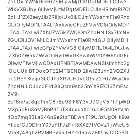
ZhbGxiYWNrRGF0ZSI6IjIwMjUtMDgtMDEiLCJwY
WlkVXBUbyI6IjIwMjUtMDgtMDEiLCJleHRlbmRlZCI
6dHJ1ZX0seyJjb2RlIjoiUk0iLCJmYWxsYmFja0Rhd
GUiOiIyMDI1LTA4LTAxIiwicGFpZFVwVG8iOiIyMDI1
LTA4LTAxIiwiZXh0ZW5kZWQiOmZhbHNlfSx7ImNv
ZGUiOiJQV1MiLCJmYWxsYmFja0RhdGUiOiIyMDI1
LTA4LTAxIiwicGFpZFVwVG8iOiIyMDI1LTA4LTAxIiw
iZXh0ZW5kZWQiOnRydWV9XSwibWV0YWRhdGEi
OiIwMTIwMjIwODAxUFNBTjAwMDAwNSIsImhhc2g
iOiJUUklBTDoxOTE2MTQ0NDI2IiwiZ3JhY2VQZXJ
pb2REYXlzIjo3LCJhdXRvUHJvbG9uZ2F0ZWQiOm
ZhbHNlLCJpc0F1dG9Qcm9sb25nYXRlZCI6ZmFsc
2V9-
Bc16m/sJ8qqPmC6hBp93iF6Y3vU9CgV5PhPpWD
M3p5qEu3oM/BnP3TuTK4uxuaXo16JJF5N0RhV1n
4Od7mq83La246o9e2tzTBEwniF19U3zUgOHk9ar
YIluefGJODHrY07uYfFJzF+i5XXZ7fVOVz1IjWtcU5
Mdet/48gh2RVMRPvIi5JHZi1dRawzBKUwTzOeBG