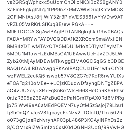
vs2GRSqWphxxc5uUqmOhQiIcNK3IBcZS8gANY0
XaFmF6gkglNl7g1fPP9nZ79MWWlvDuqlXmVMCiS
2OFiMNfAsJ8fjIWiY32r3PlnV/ES356fwYnVDw9AT
vRZL05VaRKrLSfKuq8E/ewiRGxA==-
MIIETDCCAjSgAwIBAgIBDTANBgkqhkiG9w0BAQs
FADAYMRYwFAYDVQQDDA1KZXRQcm9maWxlIEN
BMB4XDTIwMTAxOTA5MDU1M1oXDTIyMTAyMTA
5MDU1M1owHzEdMBsGA1UEAwwUcHJvZDJ5LW
Zyb20tMjAyMDEwMTkwggEiMA0GCSqGSIb3DQE
BAQUAA4IBDwAwggEKAoIBAQCUlaUFc1wf+CfY9
wzFWEL2euKQ5nswqb57V8QZG7d7RoR6rwYUIXs
eTOAFq210oMEe++LCjzKDuqwDfsyhgDNTgZBPA
aC4vUU2oy+XR+Fq8nBixWIsH668HeOnRK6RRhsr
0rJzRB95aZ3EAPzBuQ2qPaNGm17pAX0Rd6MPRg
jp75IWwI9eA6aMEdPQEVN7uyOtM5zSsjoj79Lbu1
fjShOnQZuJcsV8tqnayeFkNzv2LTOlofU/Tbx502R
o073gGjoeRzNvrynAP03pL486P3KCAyiNPhDs2z
8/COMrxRlZW5mfzo0xsK0dQGNH3UoG/9RVwHG