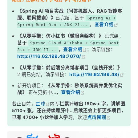
第二章：快速入门
《Spring AI 项目实战（问答机器人、RAG 智能客
服、联网搜索）》
已完结，基于
Spring AI +
第三章：前置工作
，
查看介绍
Spring Boot 3.x + JDK 21...
第四章：增删改查
《从零手撸：仿小红书（微服务架构）》
已完结，
第五章：核心功能
基于
Spring Cloud Alibaba + Spring Boot
，
查看介绍
；演示链接：
3.x + JDK 17...
第六章：拓展功能
http://116.62.199.48:7070/
《从零手撸：前后端分离博客项目（全栈开发）》
2 期已完结，演示链接：
http://116.62.199.48/
新开坑项目：
《从零手撸：秒杀系统高并发优化实
战》
正在更新中...，
查看介绍
截止目前，
星球
内专栏
累计输出 150w+ 字，讲解图
5110+ 张，还在持续爆肝中.. 后续还会上新更多项目，
已有 4700+ 小伙伴加入学习
，欢迎
点击围观