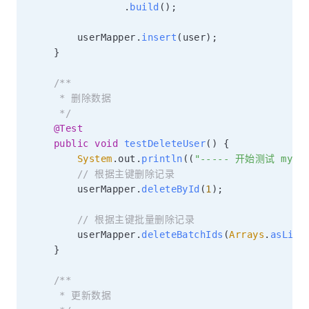
.
build
(
)
;
        userMapper
.
insert
(
user
)
;
}
/**

     * 删除数据

     */
@Test
public
void
testDeleteUser
(
)
{
System
.
out
.
println
(
(
"----- 开始测试 mybat
// 根据主键删除记录
        userMapper
.
deleteById
(
1
)
;
// 根据主键批量删除记录
        userMapper
.
deleteBatchIds
(
Arrays
.
asList
}
/**

     * 更新数据
