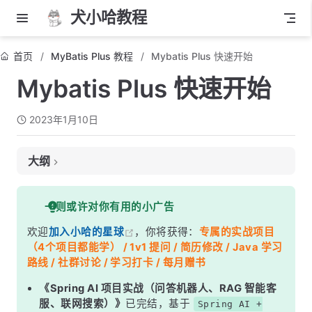
犬小哈教程
首页
MyBatis Plus 教程
Mybatis Plus 快速开始
Mybatis Plus 快速开始
2023年1月10日
大纲
一、数据库安装
一则或许对你有用的小广告
二、新建测试库与表
欢迎
加入小哈的星球
，你将获得：
专属的实战项目
三、新建 Spring Boot 示例项目
（4个项目都能学） / 1v1 提问 / 简历修改 / Java 学习
四、添加 Mybatis Plus 依赖
路线 / 社群讨论 / 学习打卡 / 每月赠书
五、添加配置
《Spring AI 项目实战（问答机器人、RAG 智能客
服、联网搜索）》
已完结，基于
Spring AI +
六、添加实体类