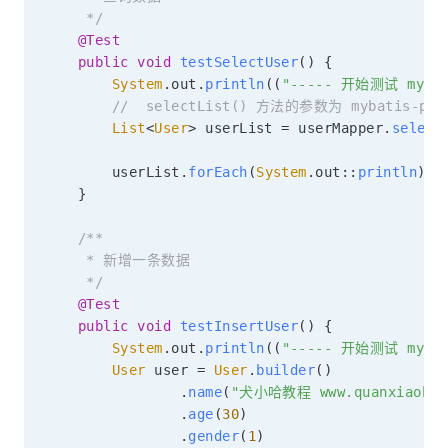
     */
@Test
public
void
testSelectUser
(
)
{
System
.
out
.
println
(
(
"----- 开始测试 mybat
//  selectList() 方法的参数为 mybati
List
<
User
>
 userList 
=
 userMapper
.
select
        userList
.
forEach
(
System
.
out
::
println
)
;
}
/**

     * 新增一条数据

     */
@Test
public
void
testInsertUser
(
)
{
System
.
out
.
println
(
(
"----- 开始测试 mybat
User
 user 
=
User
.
builder
(
)
.
name
(
"犬小哈教程 www.quanxiaoha.
.
age
(
30
)
.
gender
(
1
)