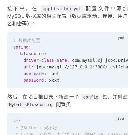
接下来，在
配置文件中添加
applicaiton.yml
MySQL 数据库的相关配置（数据库驱动、连接、用户
名和密码）：
# 数据库配置
spring
:
datasource
:
driver-class-name
:
 com.mysql.cj.jdbc.Driver

url
:
 jdbc
:
mysql
:
//127.0.0.1
:
3306/test
?
chara
username
:
 root

password
:
然后，在项目根目录下新建一个
包，并创建
config
配置类：
MybatisPlusConfig
/**

 * @Author: 犬小哈

 * @From: 公众号：小哈学Java, 网站：www.quanxiaoha.