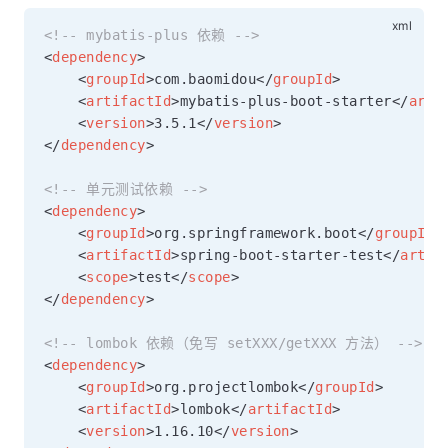
<!-- mybatis-plus 依赖 -->
<
dependency
>
<
groupId
>
com.baomidou
</
groupId
>
<
artifactId
>
mybatis-plus-boot-starter
</
arti
<
version
>
3.5.1
</
version
>
</
dependency
>
<!-- 单元测试依赖 -->
<
dependency
>
<
groupId
>
org.springframework.boot
</
groupId
>
<
artifactId
>
spring-boot-starter-test
</
artif
<
scope
>
test
</
scope
>
</
dependency
>
<!-- lombok 依赖（免写 setXXX/getXXX 方法） -->
<
dependency
>
<
groupId
>
org.projectlombok
</
groupId
>
<
artifactId
>
lombok
</
artifactId
>
<
version
>
1.16.10
</
version
>