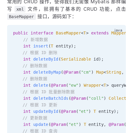
常用的 CRUD 操作，使得我们无需像 Mybatis 那样编
写
文件，就拥有了基本的 CRUD 功能，点击
xml
接口，源码如下：
BaseMapper
public
interface
BaseMapper
<
T
>
extends
Mapper
<
T
// 新增数据
int
insert
(
T
 entity
)
;
// 根据 ID 删除
int
deleteById
(
Serializable
 id
)
;
// 删除数据
int
deleteByMap
(
@Param
(
"cm"
)
Map
<
String
,
Ob
// 删除数据
int
delete
(
@Param
(
"ew"
)
Wrapper
<
T
>
 queryWra
// 根据 ID 批量删除数据
int
deleteBatchIds
(
@Param
(
"coll"
)
Collectio
// 根据 ID 更新
int
updateById
(
@Param
(
"et"
)
T
 entity
)
;
// 更新数据
int
update
(
@Param
(
"et"
)
T
 entity
,
@Param
(
"e
// 根据 ID 查询