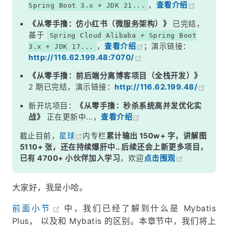
，
查看介绍
Spring Boot 3.x + JDK 21...
七、添加 Mapper 类
《从零手撸：仿小红书（微服务架构）》
已完结，
八、简单的 CRUD
基于
Spring Cloud Alibaba + Spring Boot
，
查看介绍
；演示链接：
3.x + JDK 17...
九、结语
http://116.62.199.48:7070/
《从零手撸：前后端分离博客项目（全栈开发）》
2 期已完结，演示链接：
http://116.62.199.48/
新开坑项目：
《从零手撸：秒杀系统高并发优化实
战》
正在更新中...，
查看介绍
截止目前，
星球
内专栏
累计输出 150w+ 字，讲解图
5110+ 张，还在持续爆肝中.. 后续还会上新更多项目，
已有 4700+ 小伙伴加入学习
，欢迎
点击围观
大家好，我是小哈。
前面小节
中，我们已经了解到什么是 Mybatis
Plus， 以及和 Mybatis 的区别。本章节中，我们将上