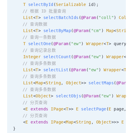
T
selectById
(
Serializable
 id
)
;
// 根据 ID 批量查询
List
<
T
>
selectBatchIds
(
@Param
(
"coll"
)
Colle
// 查询数据
List
<
T
>
selectByMap
(
@Param
(
"cm"
)
Map
<
String
// 查询一条数据
T
selectOne
(
@Param
(
"ew"
)
Wrapper
<
T
>
 queryWr
// 查询记录总数
Integer
selectCount
(
@Param
(
"ew"
)
Wrapper
<
T
>
// 查询多条数据
List
<
T
>
selectList
(
@Param
(
"ew"
)
Wrapper
<
T
>
 
// 查询多条数据
List
<
Map
<
String
,
Object
>
>
selectMaps
(
@Param
// 查询多条数据
List
<
Object
>
selectObjs
(
@Param
(
"ew"
)
Wrappe
// 分页查询
<
E
extends
IPage
<
T
>
>
E
selectPage
(
E
 page
,
@
// 分页查询
<
E
extends
IPage
<
Map
<
String
,
Object
>
>
>
E
se
}