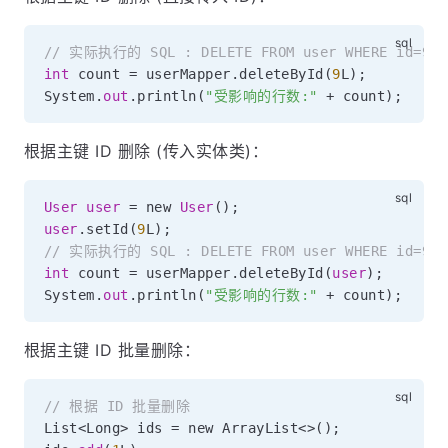
// 实际执行的 SQL : DELETE FROM user WHERE id=9
int
 count 
=
 userMapper
.
deleteById
(
9
L
)
;
System
.
out
.
println
(
"受影响的行数:"
+
 count
)
;
根据主键 ID 删除 (传入实体类)：
User
user
=
 new 
User
(
)
;
user
.
setId
(
9
L
)
;
// 实际执行的 SQL : DELETE FROM user WHERE id=9
int
 count 
=
 userMapper
.
deleteById
(
user
)
;
System
.
out
.
println
(
"受影响的行数:"
+
 count
)
;
根据主键 ID 批量删除：
// 根据 ID 批量删除
List
<
Long
>
 ids 
=
 new ArrayList
<>
(
)
;