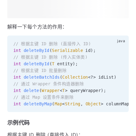
解释一下每个方法的作用：
// 根据主键 ID 删除 (直接传入 ID)
int
deleteById
(
Serializable
 id
)
;
// 根据主键 ID 删除 (传入实体类)
int
deleteById
(
T
 entity
)
;
// 根据主键 ID 批量删除
int
deleteBatchIds
(
Collection
<
?
>
 idList
)
// 通过 Wrapper 条件构造器删除
int
delete
(
Wrapper
<
T
>
 queryWrapper
)
;
// 通过 Map 设置条件来删除
int
deleteByMap
(
Map
<
String
,
Object
>
 columnMap
)
;
示例代码
根据主键 ID 删除 (直接传入 ID)：