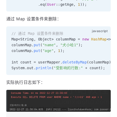
.
eq
(
User
::getAge
,
1
)
)
;
通过 Map 设置条件来删除：
// 通过 Map 设置条件来删除
Map
<
String
,
 Object
>
 columnMap 
=
new
HashMap
<
>
(
)
columnMap
.
put
(
"name"
,
"犬小哈1"
)
;
columnMap
.
put
(
"age"
,
1
)
;
int count 
=
 userMapper
.
deleteByMap
(
columnMap
)
;
System
.
out
.
println
(
"受影响的行数:"
+
 count
)
;
实际执行日志如下：