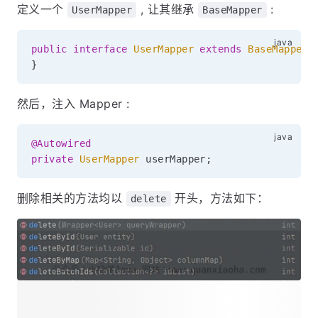
定义一个
, 让其继承
:
UserMapper
BaseMapper
public
interface
UserMapper
extends
BaseMapper
<
}
然后，注入 Mapper :
@Autowired
private
UserMapper
 userMapper
;
删除相关的方法均以
开头，方法如下：
delete