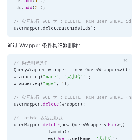
ids
.
add
(
1
L
)
;
ids
.
add
(
2
L
)
;
// 实际执行 SQL 为 ：DELETE FROM user WHERE id IN 
userMapper
.
deleteBatchIds
(
ids
)
;
通过 Wrapper 条件构造器删除：
// 构造删除条件
QueryWrapper wrapper 
=
 new QueryWrapper
<>
(
)
;
wrapper
.
eq
(
"name"
,
"犬小哈1"
)
;
wrapper
.
eq
(
"age"
,
1
)
;
// 实际执行 SQL 为 ：DELETE FROM user WHERE (name
userMapper
.
delete
(
wrapper
)
;
// Lambda 表达式形式
userMapper
.
delete
(
new QueryWrapper
<
User
>
(
)
.
lambda
(
)
.
eq
(
User
::getName
,
"犬小哈"
)