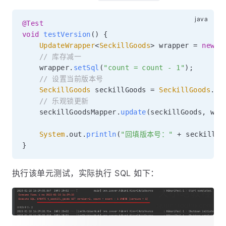
@Test
void
testVersion
(
)
{
UpdateWrapper
<
SeckillGoods
>
 wrapper 
=
new
U
// 库存减一
    wrapper
.
setSql
(
"count = count - 1"
)
;
// 设置当前版本号
SeckillGoods
 seckillGoods 
=
SeckillGoods
.
bu
// 乐观锁更新
    seckillGoodsMapper
.
update
(
seckillGoods
,
 wra
System
.
out
.
println
(
"回填版本号："
+
 seckillGo
}
执行该单元测试，实际执行 SQL 如下：