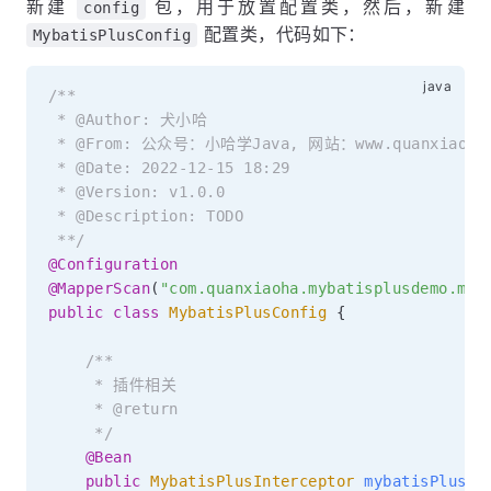
新建
包，用于放置配置类，然后，新建
config
配置类，代码如下：
MybatisPlusConfig
/**

 * @Author: 犬小哈

 * @From: 公众号：小哈学Java, 网站：www.quanxiaoha.
 * @Date: 2022-12-15 18:29

 * @Version: v1.0.0

 * @Description: TODO

 **/
@Configuration
@MapperScan
(
"com.quanxiaoha.mybatisplusdemo.map
public
class
MybatisPlusConfig
{
/**

     * 插件相关

     * @return

     */
@Bean
public
MybatisPlusInterceptor
mybatisPlusIn