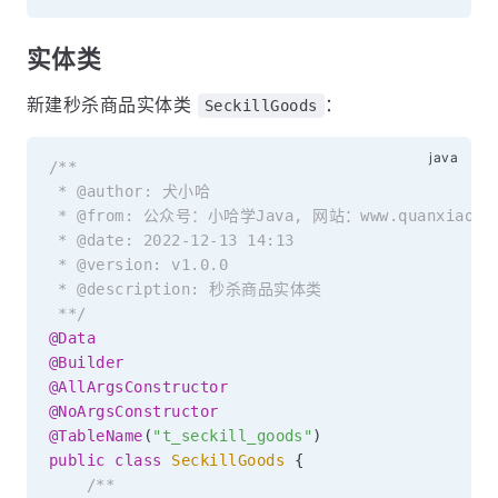
实体类
新建秒杀商品实体类
：
SeckillGoods
/**

 * @author: 犬小哈

 * @from: 公众号：小哈学Java, 网站：www.quanxiaoha.
 * @date: 2022-12-13 14:13

 * @version: v1.0.0

 * @description: 秒杀商品实体类

 **/
@Data
@Builder
@AllArgsConstructor
@NoArgsConstructor
@TableName
(
"t_seckill_goods"
)
public
class
SeckillGoods
{
/**
