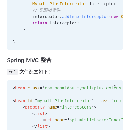
MybatisPlusInterceptor
 interceptor 
=
ne
// 乐观锁插件
        interceptor
.
addInnerInterceptor
(
new
Opt
return
 interceptor
;
}
}
Spring MVC 整合
文件配置如下：
xml
<
bean
class
=
"
com.baomidou.mybatisplus.extension
<
bean
id
=
"
mybatisPlusInterceptor
"
class
=
"
com.ba
<
property
name
=
"
interceptors
"
>
<
list
>
<
ref
bean
=
"
optimisticLockerInnerInt
</
list
>