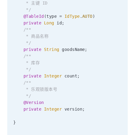
     * 主键 ID

     */
@TableId
(
type 
=
IdType
.
AUTO
)
private
Long
 id
;
/**

     * 商品名称

     */
private
String
 goodsName
;
/**

     * 库存

     */
private
Integer
 count
;
/**

     * 乐观锁版本号

     */
@Version
private
Integer
 version
;
}