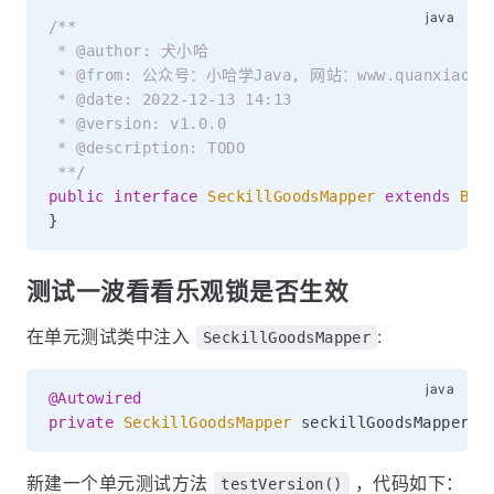
/**

 * @author: 犬小哈

 * @from: 公众号：小哈学Java, 网站：www.quanxiaoha.
 * @date: 2022-12-13 14:13

 * @version: v1.0.0

 * @description: TODO

 **/
public
interface
SeckillGoodsMapper
extends
Bas
}
测试一波看看乐观锁是否生效
在单元测试类中注入
:
SeckillGoodsMapper
@Autowired
private
SeckillGoodsMapper
 seckillGoodsMapper
;
新建一个单元测试方法
，代码如下：
testVersion()