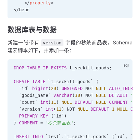
</
property
>
数据库表与数据
新建一张带有
字段的秒杀商品表，Schema
version
建表脚本如下，并添加一条：
DROP
TABLE
IF
EXISTS
 t_seckill_goods
;
CREATE
TABLE
`
t_seckill_goods
`
(
`
id
`
bigint
(
20
)
UNSIGNED
NOT
NULL
AUTO_INCREM
`
goods_name
`
varchar
(
30
)
NOT
NULL
DEFAULT
''
`
count
`
int
(
11
)
NULL
DEFAULT
NULL
COMMENT
'库
`
version
`
int
(
11
)
NOT
NULL
DEFAULT
1
NULL
COM
PRIMARY
KEY
(
`
id
`
)
)
COMMENT
=
'秒杀商品表'
;
INSERT
INTO
`
test
`
.
`
t_seckill_goods
`
(
`
id
`
,
`
go