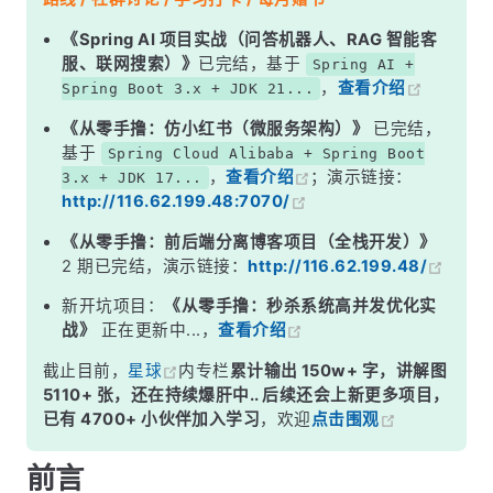
Mybatis Plus 实现乐观锁
《Spring AI 项目实战（问答机器人、RAG 智能客
服、联网搜索）》
已完结，基于
Spring AI +
配置乐观锁插件
，
查看介绍
Spring Boot 3.x + JDK 21...
数据库表与数据
《从零手撸：仿小红书（微服务架构）》
已完结，
实体类
基于
Spring Cloud Alibaba + Spring Boot
，
查看介绍
；演示链接：
3.x + JDK 17...
新建 Mapper 接口
http://116.62.199.48:7070/
测试一波看看乐观锁是否生效
《从零手撸：前后端分离博客项目（全栈开发）》
结语
2 期已完结，演示链接：
http://116.62.199.48/
新开坑项目：
《从零手撸：秒杀系统高并发优化实
战》
正在更新中...，
查看介绍
截止目前，
星球
内专栏
累计输出 150w+ 字，讲解图
5110+ 张，还在持续爆肝中.. 后续还会上新更多项目，
已有 4700+ 小伙伴加入学习
，欢迎
点击围观
前言