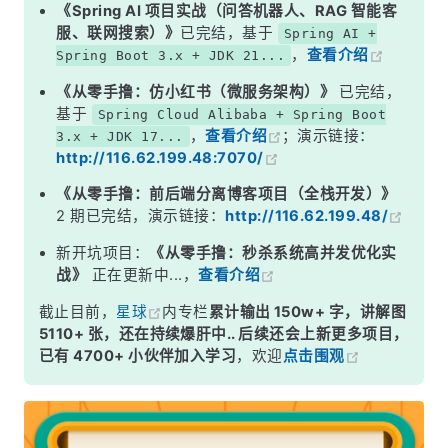
第一章：开篇
《Spring AI 项目实战（问答机器人、RAG 智能客
服、联网搜索）》
已完结，基于
Spring AI +
第二章：IDEA 安装与卸载
，
查看介绍
Spring Boot 3.x + JDK 21...
第三章：IDEA 界面
《从零手撸：仿小红书（微服务架构）》
已完结，
第四章：新建项目
基于
Spring Cloud Alibaba + Spring Boot
，
查看介绍
；演示链接：
3.x + JDK 17...
第五章：IDEA 美化
http://116.62.199.48:7070/
第六章：IDEA 插件
《从零手撸：前后端分离博客项目（全栈开发）》
第七章：IDEA 高效编码小技巧
2 期已完结，演示链接：
http://116.62.199.48/
第八章：IDEA 快捷键
新开坑项目：
《从零手撸：秒杀系统高并发优化实
战》
正在更新中...，
查看介绍
第九章：IDEA 常用配置
截止目前，
星球
内专栏
累计输出 150w+ 字，讲解图
第十章：IDEA 常见问题汇总
5110+ 张，还在持续爆肝中.. 后续还会上新更多项目，
已有 4700+ 小伙伴加入学习
，欢迎
点击围观