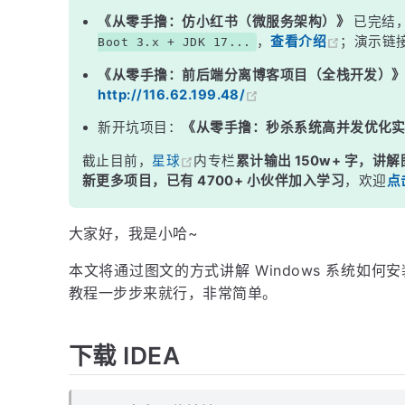
《从零手撸：仿小红书（微服务架构）》
已完结
，
查看介绍
；演示链
Boot 3.x + JDK 17...
《从零手撸：前后端分离博客项目（全栈开发）
http://116.62.199.48/
新开坑项目：
《从零手撸：秒杀系统高并发优化
截止目前，
星球
内专栏
累计输出 150w+ 字，讲解
新更多项目，已有 4700+ 小伙伴加入学习
，欢迎
点
大家好，我是小哈~
本文将通过图文的方式讲解 Windows 系统如何
教程一步步来就行，非常简单。
下载 IDEA