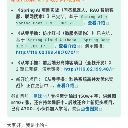
效果图
《Spring AI 项目实战（问答机器人、RAG 智能客
服、联网搜索）》
已完结，基于
Spring AI +
如何显示代码行号？
，
查看介绍
Spring Boot 3.x + JDK 21...
《从零手撸：仿小红书（微服务架构）》
已完结，
基于
Spring Cloud Alibaba + Spring Boot
，
查看介绍
；演示链接：
3.x + JDK 17...
http://116.62.199.48:7070/
《从零手撸：前后端分离博客项目（全栈开发）》
2 期已完结，演示链接：
http://116.62.199.48/
新开坑项目：
《从零手撸：秒杀系统高并发优化实
战》
正在更新中...，
查看介绍
截止目前，
星球
内专栏
累计输出 150w+ 字，讲解图
5110+ 张，还在持续爆肝中.. 后续还会上新更多项目，
已有 4700+ 小伙伴加入学习
，欢迎
点击围观
大家好，我是小哈~