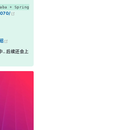
aba + Spring
7070/
绍
中.. 后续还会上