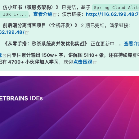
：仿小红书（微服务架构）》
已完结，基于
Spring Cloud Alib
，
查看介绍
；演示链接：
http://116.62.199.48:
+ JDK 17...
：前后端分离博客项目（全栈开发）》
2 期已完结，演示链接：
.62.199.48/
：
《从零手撸：秒杀系统高并发优化实战》
正在更新中...，
查看介
球
内专栏
累计输出 150w+ 字，讲解图 5110+ 张，还在持续爆肝
有 4700+ 小伙伴加入学习
，欢迎
点击围观