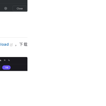
nload
，下载