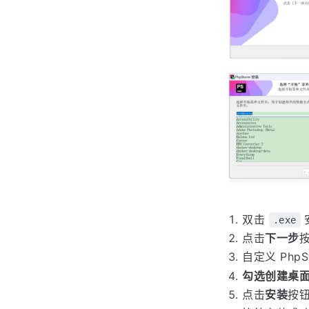
双击
.exe
点击
下一步
自定义 Ph
勾选创建桌
点击
安装
按