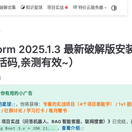
破解合集
知识星球
项目实战
特价云服务器
）
torm 2025.1.3 最新破解版
活码,亲测有效~）
日
对你有用的小广告
的星球
，你将获得：
专属的实战项目（4个项目都能学） / 1v1 提问
 / 社群讨论 / 学习打卡 / 每月赠书
g AI 项目实战（问答机器人、RAG 智能客服、联网搜索）》
已完结，
，
查看介绍
ng Boot 3.x + JDK 21...