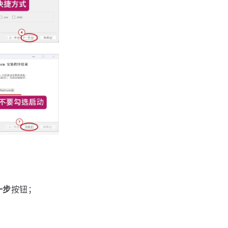
一步
按钮；