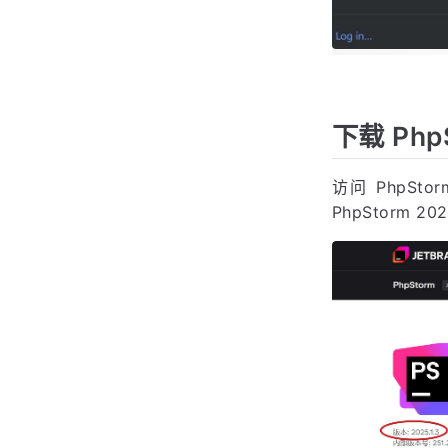
下载 Php
访问 PhpSto
PhpStorm 2