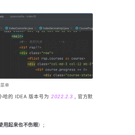
s 菜单
 小哈的 IDEA 版本号为
2022.2.3
, 官方默
使用起来也不伤眼
）;