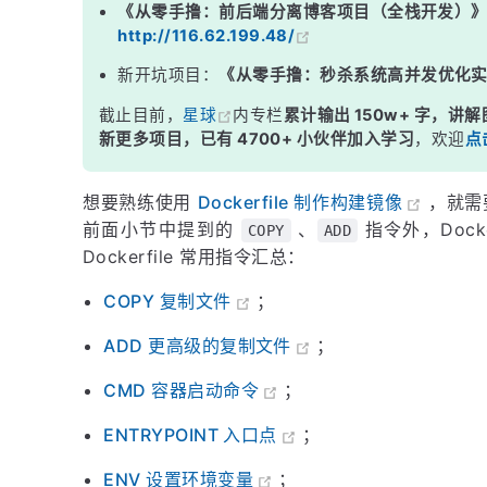
《从零手撸：前后端分离博客项目（全栈开发）
http://116.62.199.48/
新开坑项目：
《从零手撸：秒杀系统高并发优化
截止目前，
星球
内专栏
累计输出 150w+ 字，讲解
新更多项目，已有 4700+ 小伙伴加入学习
，欢迎
点
想要熟练使用
Dockerfile 制作构建镜像
，就需要
前面小节中提到的
、
指令外，Dock
COPY
ADD
Dockerfile 常用指令汇总：
COPY 复制文件
；
ADD 更高级的复制文件
；
CMD 容器启动命令
；
ENTRYPOINT 入口点
；
ENV 设置环境变量
；