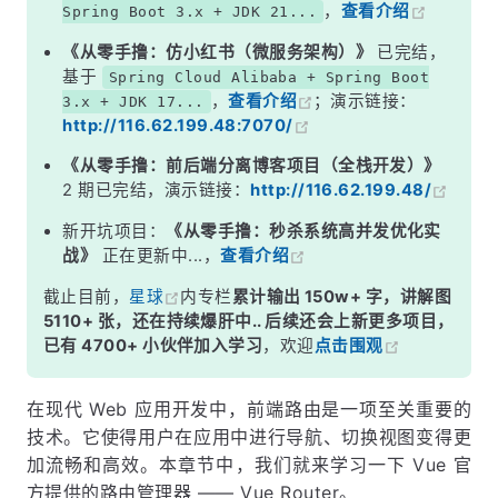
，
查看介绍
Spring Boot 3.x + JDK 21...
《从零手撸：仿小红书（微服务架构）》
已完结，
基于
Spring Cloud Alibaba + Spring Boot
，
查看介绍
；演示链接：
3.x + JDK 17...
http://116.62.199.48:7070/
《从零手撸：前后端分离博客项目（全栈开发）》
2 期已完结，演示链接：
http://116.62.199.48/
新开坑项目：
《从零手撸：秒杀系统高并发优化实
战》
正在更新中...，
查看介绍
截止目前，
星球
内专栏
累计输出 150w+ 字，讲解图
5110+ 张，还在持续爆肝中.. 后续还会上新更多项目，
已有 4700+ 小伙伴加入学习
，欢迎
点击围观
在现代 Web 应用开发中，前端路由是一项至关重要的
技术。它使得用户在应用中进行导航、切换视图变得更
加流畅和高效。本章节中，我们就来学习一下 Vue 官
方提供的路由管理器 —— Vue Router。