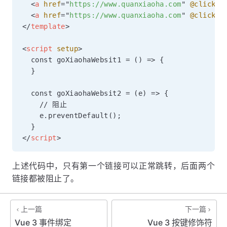
<
a
href
=
"
https://www.quanxiaoha.com
"
@click.p
<
a
href
=
"
https://www.quanxiaoha.com
"
@click
=
"
</
template
>
<
script
setup
>
  const goXiaohaWebsit1 = () => {

  }

  const goXiaohaWebsit2 = (e) => {

    // 阻止

    e.preventDefault();

</
script
>
上述代码中，只有第一个链接可以正常跳转，后面两个
链接都被阻止了。
上一篇
下一篇
Vue 3 事件绑定
Vue 3 按键修饰符