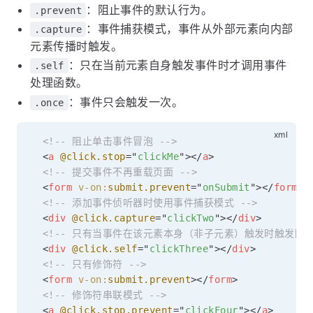
：阻止事件的默认行为。
.prevent
：事件捕获模式，事件从外部元素向内部
.capture
元素传播时触发。
：只在当前元素自身触发事件时才调用事件
.self
处理函数。
：事件只会触发一次。
.once
<!-- 阻止单击事件冒泡 -->
<
a
@click.stop
=
"
clickMe
"
>
</
a
>
<!-- 提交事件不再重载页面 -->
<
form
v-on:
submit.prevent
=
"
onSubmit
"
>
</
form
>
<!-- 添加事件侦听器时使用事件捕获模式 -->
<
div
@click.capture
=
"
clickTwo
"
>
</
div
>
<!-- 只有当事件在该元素本身（非子元素）触发时触发回调 
<
div
@click.self
=
"
clickThree
"
>
</
div
>
<!-- 只有修饰符 -->
<
form
v-on:
submit.prevent
>
</
form
>
<!-- 修饰符串联模式 -->
<
a
@click.stop.prevent
=
"
clickFour
"
>
</
a
>