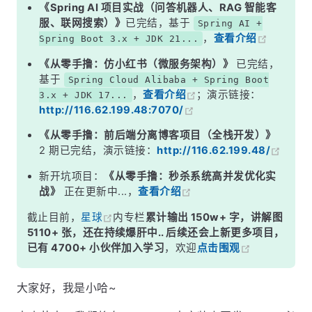
五、Auto Close Tag
《Spring AI 项目实战（问答机器人、RAG 智能客
服、联网搜索）》
已完结，基于
Spring AI +
六、CSS Navigation
，
查看介绍
Spring Boot 3.x + JDK 21...
七、Path Intellisense
《从零手撸：仿小红书（微服务架构）》
已完结，
八、Tailwind CSS IntelliSense
基于
Spring Cloud Alibaba + Spring Boot
，
查看介绍
；演示链接：
3.x + JDK 17...
九、Moonlight 主题插件（可选）
http://116.62.199.48:7070/
十、IntelliJ IDEA Keybindings 插件 (可选)
《从零手撸：前后端分离博客项目（全栈开发）》
如何安装插件？
2 期已完结，演示链接：
http://116.62.199.48/
结语
新开坑项目：
《从零手撸：秒杀系统高并发优化实
战》
正在更新中...，
查看介绍
截止目前，
星球
内专栏
累计输出 150w+ 字，讲解图
5110+ 张，还在持续爆肝中.. 后续还会上新更多项目，
已有 4700+ 小伙伴加入学习
，欢迎
点击围观
大家好，我是小哈~