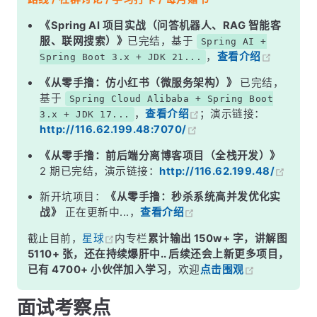
二、方案二：先删缓存，再更新数据库（有缺陷）
《Spring AI 项目实战（问答机器人、RAG 智能客
服、联网搜索）》
已完结，基于
Spring AI +
三、方案三：先更新数据库，再删缓存（Cache Aside，推荐）
，
查看介绍
Spring Boot 3.x + JDK 21...
四、方案四：订阅 Binlog 异步更新（生产最可靠）
《从零手撸：仿小红书（微服务架构）》
已完结，
五、生产环境推荐方案
基于
Spring Cloud Alibaba + Spring Boot
，
查看介绍
；演示链接：
3.x + JDK 17...
面试高频追问
http://116.62.199.48:7070/
常见面试变体
《从零手撸：前后端分离博客项目（全栈开发）》
记忆口诀
2 期已完结，演示链接：
http://116.62.199.48/
总结
新开坑项目：
《从零手撸：秒杀系统高并发优化实
战》
正在更新中...，
查看介绍
截止目前，
星球
内专栏
累计输出 150w+ 字，讲解图
5110+ 张，还在持续爆肝中.. 后续还会上新更多项目，
已有 4700+ 小伙伴加入学习
，欢迎
点击围观
面试考察点