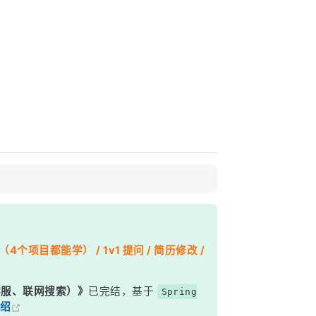
个项目都能学） / 1v1 提问 / 简历修改 /
能客服、联网搜索）》
已完结，基于
Spring
绍