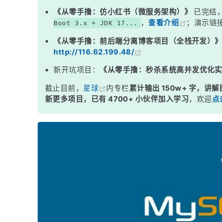
《从零手撸：仿小红书（微服务架构）》
已完结
，
查看介绍
；演示链
Boot 3.x + JDK 17...
《从零手撸：前后端分离博客项目（全栈开发）
http://116.62.199.48/
新开坑项目：
《从零手撸：秒杀系统高并发优化
截止目前，
星球
内专栏
累计输出 150w+ 字，讲解
新更多项目，已有 4700+ 小伙伴加入学习
，欢迎
点