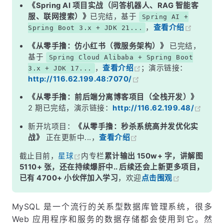
步骤一：创建数据库
《Spring AI 项目实战（问答机器人、RAG 智能客
服、联网搜索）》
已完结，基于
Spring AI +
步骤二：验证数据库是否创建成功
，
查看介绍
Spring Boot 3.x + JDK 21...
《从零手撸：仿小红书（微服务架构）》
已完结，
基于
Spring Cloud Alibaba + Spring Boot
，
查看介绍
；演示链接：
3.x + JDK 17...
http://116.62.199.48:7070/
《从零手撸：前后端分离博客项目（全栈开发）》
2 期已完结，演示链接：
http://116.62.199.48/
新开坑项目：
《从零手撸：秒杀系统高并发优化实
战》
正在更新中...，
查看介绍
截止目前，
星球
内专栏
累计输出 150w+ 字，讲解图
5110+ 张，还在持续爆肝中.. 后续还会上新更多项目，
已有 4700+ 小伙伴加入学习
，欢迎
点击围观
MySQL 是一个流行的关系型数据库管理系统，很多
Web 应用程序和服务的数据存储都会使用到它。然