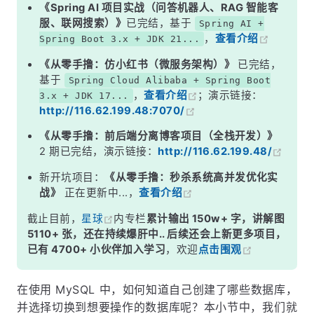
示例
《Spring AI 项目实战（问答机器人、RAG 智能客
服、联网搜索）》
已完结，基于
Spring AI +
3. 连接时指定数据库
，
查看介绍
Spring Boot 3.x + JDK 21...
在命令行中指定数据库
《从零手撸：仿小红书（微服务架构）》
已完结，
4. 使用图形化客户端选择数据库
基于
Spring Cloud Alibaba + Spring Boot
，
查看介绍
；演示链接：
3.x + JDK 17...
小结
http://116.62.199.48:7070/
《从零手撸：前后端分离博客项目（全栈开发）》
2 期已完结，演示链接：
http://116.62.199.48/
新开坑项目：
《从零手撸：秒杀系统高并发优化实
战》
正在更新中...，
查看介绍
截止目前，
星球
内专栏
累计输出 150w+ 字，讲解图
5110+ 张，还在持续爆肝中.. 后续还会上新更多项目，
已有 4700+ 小伙伴加入学习
，欢迎
点击围观
在使用 MySQL 中，如何知道自己创建了哪些数据库，
并选择切换到想要操作的数据库呢？本小节中，我们就