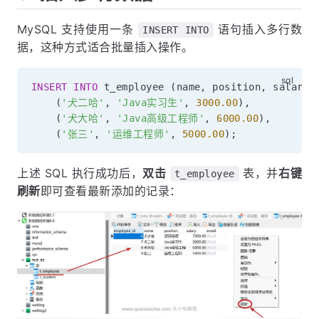
MySQL 支持使用一条
语句插入多行数
INSERT INTO
据，这种方式适合批量插入操作。
INSERT
INTO
 t_employee 
(
name
,
 position
,
 salary
)
(
'犬二哈'
,
'Java实习生'
,
3000.00
)
,
(
'犬大哈'
,
'Java高级工程师'
,
6000.00
)
,
(
'张三'
,
'运维工程师'
,
5000.00
)
;
上述 SQL 执行成功后，
双击
表，并
右键
t_employee
刷新
即可查看最新添加的记录：