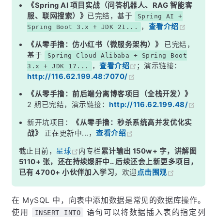
6. 使用 INSERT INTO ... SELECT 插入数据
《Spring AI 项目实战（问答机器人、RAG 智能客
服、联网搜索）》
已完结，基于
Spring AI +
7. 使用 REPLACE INTO 插入或更新数据
，
查看介绍
Spring Boot 3.x + JDK 21...
8. 使用 ON DUPLICATE KEY UPDATE 插入或更新数据
《从零手撸：仿小红书（微服务架构）》
已完结，
9. 小结
基于
Spring Cloud Alibaba + Spring Boot
，
查看介绍
；演示链接：
3.x + JDK 17...
http://116.62.199.48:7070/
《从零手撸：前后端分离博客项目（全栈开发）》
2 期已完结，演示链接：
http://116.62.199.48/
新开坑项目：
《从零手撸：秒杀系统高并发优化实
战》
正在更新中...，
查看介绍
截止目前，
星球
内专栏
累计输出 150w+ 字，讲解图
5110+ 张，还在持续爆肝中.. 后续还会上新更多项目，
已有 4700+ 小伙伴加入学习
，欢迎
点击围观
在 MySQL 中，向表中添加数据是常见的数据库操作。
使用
语句可以将数据插入表的指定列
INSERT INTO