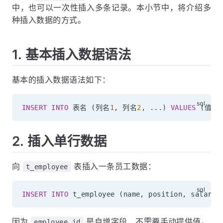
中，也可以一次性插入多条记录。本小节中，将介绍多
种插入数据的方式。
1. 基本插入数据语法
基本的插入数据语法如下：
INSERT
INTO
 表名 
(
列名
1
,
 列名
2
,
.
.
.
)
VALUES
(
值
1
,
2. 插入单行数据
向
表插入一条员工数据：
t_employee
INSERT
INTO
 t_employee 
(
name
,
 position
,
 salary
)
因为
是自增字段，不需要手动提供值。
employee_id