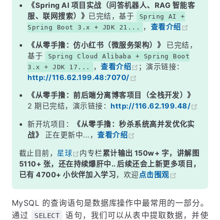
3. 使用 WHERE 子句筛选数据
《Spring AI 项目实战（问答机器人、RAG 智能客
服、联网搜索）》
已完结，基于
Spring AI +
示例
，
查看介绍
Spring Boot 3.x + JDK 21...
多条件查询
《从零手撸：仿小红书（微服务架构）》
已完结，
4. 排序查询结果
基于
Spring Cloud Alibaba + Spring Boot
，
查看介绍
；演示链接：
3.x + JDK 17...
示例
http://116.62.199.48:7070/
5. 限制查询返回的行数
《从零手撸：前后端分离博客项目（全栈开发）》
示例
2 期已完结，演示链接：
http://116.62.199.48/
6. 使用聚合函数
新开坑项目：
《从零手撸：秒杀系统高并发优化实
战》
正在更新中...，
查看介绍
示例
截止目前，
星球
内专栏
累计输出 150w+ 字，讲解图
7. 分组查询 (GROUP BY)
5110+ 张，还在持续爆肝中.. 后续还会上新更多项目，
示例
已有 4700+ 小伙伴加入学习
，欢迎
点击围观
8. 使用 HAVING 过滤分组后的数据
MySQL 的查询语句是数据库操作中最常用的一部分。
示例
通过
语句，我们可以从表中提取数据，并使
SELECT