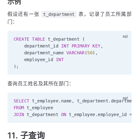
示例
假设还有一张
表，记录了员工所属部
t_department
门：
CREATE
TABLE
 t_department 
(
    department_id 
INT
PRIMARY
KEY
,
    department_name 
VARCHAR
(
50
)
,
    employee_id 
INT
)
;
查询员工姓名及其所在部门：
SELECT
 t_employee
.
name
,
 t_department
.
FROM
JOIN
 t_department 
ON
 t_employee
.
employee_id 
=
 t
11. 子查询