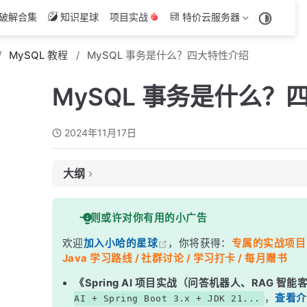
破解合集
知识星球
项目实战
特价云服务器
MySQL 教程
MySQL 事务是什么？四大特性介绍
MySQL 事务是什么？
2024年11月17日
大纲
什么是事务？
一则或许对你有用的小广告
事务的特性（ACID）
欢迎
加入小哈的星球
，你将获得：
专属的实战项目（4
MySQL 中事务的支持
Java 学习路线 / 社群讨论 / 学习打卡 / 每月赠书
事务的基本语法
《Spring AI 项目实战（问答机器人、RAG 智
示例：银行转账
，
查看介
AI + Spring Boot 3.x + JDK 21...