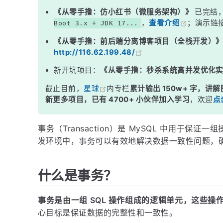
自动提交模式
《从零手撸：仿小红书（微服务架构）》
已完结
，
查看介绍
；演示链
Boot 3.x + JDK 17...
回滚点（Savepoint）
《从零手撸：前后端分离博客项目（全栈开发）
示例：
http://116.62.199.48/
注意事项
新开坑项目：
《从零手撸：秒杀系统高并发优化
小结
截止目前，
星球
内专栏
累计输出 150w+ 字，讲解
新更多项目，已有 4700+ 小伙伴加入学习
，欢迎
点
事务（Transaction）是 MySQL 中用于
发环境中，事务可以有效地解决数据一致性问题，
什么是事务？
事务是由一组 SQL 操作组成的逻辑单元，这些
心目标是保证数据的完整性和一致性。