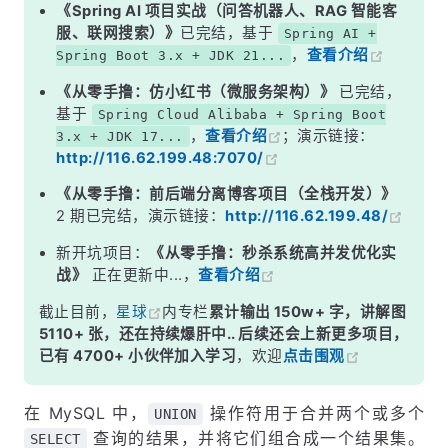
5. UNION 中的列类型要求
《Spring AI 项目实战（问答机器人、RAG 智能客
服、联网搜索）》
已完结，基于
Spring AI +
6. 实际应用场景
，
查看介绍
Spring Boot 3.x + JDK 21...
示例 1：从多个表获取不同数据源的记录
《从零手撸：仿小红书（微服务架构）》
已完结，
示例 2：将相似结构的多个表合并
基于
Spring Cloud Alibaba + Spring Boot
，
查看介绍
；演示链接：
3.x + JDK 17...
7. 小结
http://116.62.199.48:7070/
《从零手撸：前后端分离博客项目（全栈开发）》
2 期已完结，演示链接：
http://116.62.199.48/
新开坑项目：
《从零手撸：秒杀系统高并发优化实
战》
正在更新中...，
查看介绍
截止目前，
星球
内专栏
累计输出 150w+ 字，讲解图
5110+ 张，还在持续爆肝中.. 后续还会上新更多项目，
已有 4700+ 小伙伴加入学习
，欢迎
点击围观
在 MySQL 中，
操作符用于合并两个或多个
UNION
查询的结果，并将它们组合成一个结果集。
SELECT