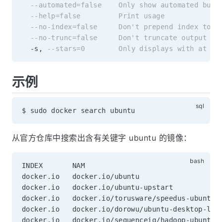
--automated=false    Only show automated buil
--help=false         Print usage
--no-index=false     Don't prepend index to o
--no-trunc=false     Don't truncate output
-
s
,
--stars=0        Only displays with at le
示例
从官方仓库中搜索出含有关键字 ubuntu 的镜像：
INDEX       NAM                                
docker.io   docker.io/ubuntu                   
docker.io   docker.io/ubuntu-upstart           
docker.io   docker.io/torusware/speedus-ubuntu 
docker.io   docker.io/dorowu/ubuntu-desktop-lxd
docker.io   docker.io/sequenceiq/hadoop-ubuntu 