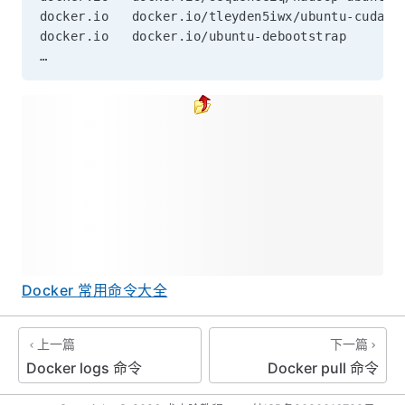
docker.io   docker.io/tleyden5iwx/ubuntu-cuda  
docker.io   docker.io/ubuntu-debootstrap       
Docker 常用命令大全
上一篇
下一篇
Docker logs 命令
Docker pull 命令