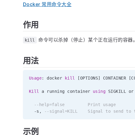
Docker 常用命令大全
作用
命令可以杀掉（停止）某个正在运行的容器
kill
用法
Usage
: docker 
kill
[
OPTIONS
]
 CONTAINER 
[
C
Kill
 a running container 
using
 SIGKILL 
or
--help=false         Print usage
-
s
,
--signal=KILL    Signal to send to 
示例