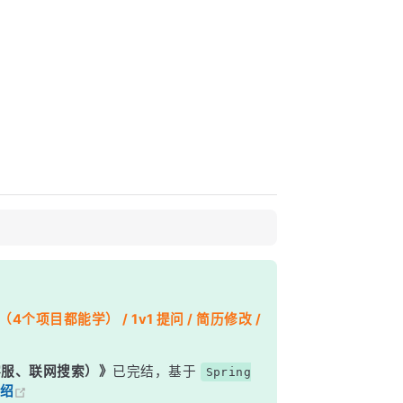
个项目都能学） / 1v1 提问 / 简历修改 /
能客服、联网搜索）》
已完结，基于
Spring
绍