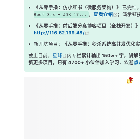
《从零手撸：仿小红书（微服务架构）》
已完结
，
查看介绍
；演示链
Boot 3.x + JDK 17...
《从零手撸：前后端分离博客项目（全栈开发）
http://116.62.199.48/
新开坑项目：
《从零手撸：秒杀系统高并发优化
截止目前，
星球
内专栏
累计输出 150w+ 字，讲解
新更多项目，已有 4700+ 小伙伴加入学习
，欢迎
点