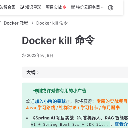
破解合集
知识星球
项目实战
特价云服务器
Docker 教程
Docker kill 命令
Docker kill 命令
2022年9月9日
大纲
作用
一则或许对你有用的小广告
用法
欢迎
加入小哈的星球
，你将获得：
专属的实战项目（4
示例
Java 学习路线 / 社群讨论 / 学习打卡 / 每月赠书
《Spring AI 项目实战（问答机器人、RAG 智
，
查看介
AI + Spring Boot 3.x + JDK 21...