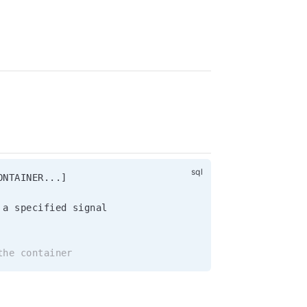
。
ONTAINER
.
.
.
]
 a specified signal

the container