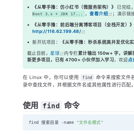
《从零手撸：仿小红书（微服务架构）》
已完结
，
查看介绍
；演示链
Boot 3.x + JDK 17...
《从零手撸：前后端分离博客项目（全栈开发）
http://116.62.199.48/
新开坑项目：
《从零手撸：秒杀系统高并发优化
截止目前，
星球
内专栏
累计输出 150w+ 字，讲解
新更多项目，已有 4700+ 小伙伴加入学习
，欢迎
点
在 Linux 中，你可以使用
命令来搜索文件
find
录中查找文件，并根据文件名或其他属性进行匹配。以
使用
命令
find
find 搜索目录 
-
name 
"文件名模式"