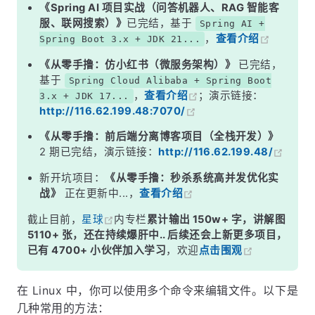
2. 使用其他编辑器
《Spring AI 项目实战（问答机器人、RAG 智能客
服、联网搜索）》
已完结，基于
Spring AI +
注意事项：
，
查看介绍
Spring Boot 3.x + JDK 21...
《从零手撸：仿小红书（微服务架构）》
已完结，
基于
Spring Cloud Alibaba + Spring Boot
，
查看介绍
；演示链接：
3.x + JDK 17...
http://116.62.199.48:7070/
《从零手撸：前后端分离博客项目（全栈开发）》
2 期已完结，演示链接：
http://116.62.199.48/
新开坑项目：
《从零手撸：秒杀系统高并发优化实
战》
正在更新中...，
查看介绍
截止目前，
星球
内专栏
累计输出 150w+ 字，讲解图
5110+ 张，还在持续爆肝中.. 后续还会上新更多项目，
已有 4700+ 小伙伴加入学习
，欢迎
点击围观
在 Linux 中，你可以使用多个命令来编辑文件。以下是
几种常用的方法：