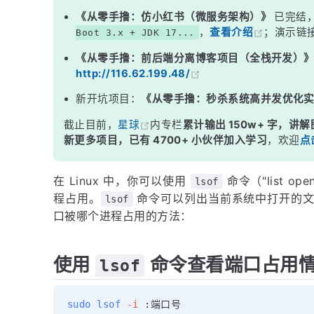
《从零手撸：仿小红书（微服务架构）》
已完结
，
查看介绍
；演示链
Boot 3.x + JDK 17...
《从零手撸：前后端分离博客项目（全栈开发）
http://116.62.199.48/
新开坑项目：
《从零手撸：秒杀系统高并发优化
截止目前，
星球
内专栏
累计输出 150w+ 字，讲解
新更多项目，已有 4700+ 小伙伴加入学习
，欢迎
点
在 Linux 中，你可以使用
命令（"list o
lsof
程占用。
命令可以列出当前系统中打开的文件
lsof
口被哪个进程占用的方法：
使用
命令查看端口占用
lsof
sudo
lsof
-i