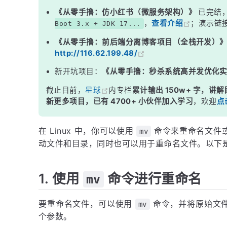
《从零手撸：仿小红书（微服务架构）》
已完结
，
查看介绍
；演示链
Boot 3.x + JDK 17...
《从零手撸：前后端分离博客项目（全栈开发）
http://116.62.199.48/
新开坑项目：
《从零手撸：秒杀系统高并发优化
截止目前，
星球
内专栏
累计输出 150w+ 字，讲解
新更多项目，已有 4700+ 小伙伴加入学习
，欢迎
点
在 Linux 中，你可以使用
命令来重命名文件
mv
动文件和目录，同时也可以用于重命名文件。以下是在
1. 使用
命令进行重命名
mv
要重命名文件，可以使用
命令，并将原始文
mv
个参数。