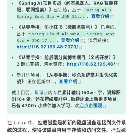
5. 设置开机自动挂载（可选）
《Spring AI 项目实战（问答机器人、RAG 智能客
服、联网搜索）》
已完结，基于
Spring AI +
，
查看介绍
Spring Boot 3.x + JDK 21...
《从零手撸：仿小红书（微服务架构）》
已完结，
基于
Spring Cloud Alibaba + Spring Boot
，
查看介绍
；演示链接：
3.x + JDK 17...
http://116.62.199.48:7070/
《从零手撸：前后端分离博客项目（全栈开发）》
2 期已完结，演示链接：
http://116.62.199.48/
新开坑项目：
《从零手撸：秒杀系统高并发优化实
战》
正在更新中...，
查看介绍
截止目前，
星球
内专栏
累计输出 150w+ 字，讲解图
5110+ 张，还在持续爆肝中.. 后续还会上新更多项目，
已有 4700+ 小伙伴加入学习
，欢迎
点击围观
在 Linux 中，
挂载磁盘是将新的磁盘设备连接到文件系
统的过程，使得该磁盘可用于存储和访问文件
。挂载磁