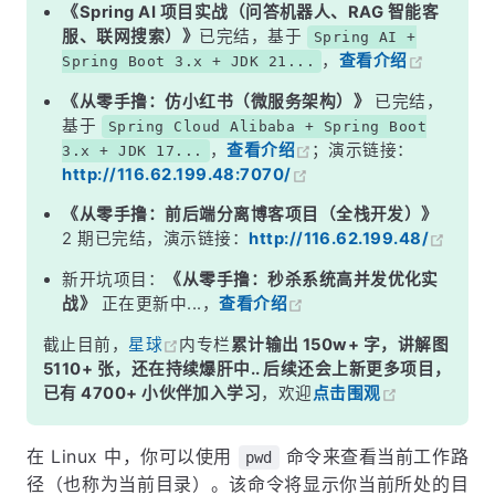
《Spring AI 项目实战（问答机器人、RAG 智能客
服、联网搜索）》
已完结，基于
Spring AI +
，
查看介绍
Spring Boot 3.x + JDK 21...
《从零手撸：仿小红书（微服务架构）》
已完结，
基于
Spring Cloud Alibaba + Spring Boot
，
查看介绍
；演示链接：
3.x + JDK 17...
http://116.62.199.48:7070/
《从零手撸：前后端分离博客项目（全栈开发）》
2 期已完结，演示链接：
http://116.62.199.48/
新开坑项目：
《从零手撸：秒杀系统高并发优化实
战》
正在更新中...，
查看介绍
截止目前，
星球
内专栏
累计输出 150w+ 字，讲解图
5110+ 张，还在持续爆肝中.. 后续还会上新更多项目，
已有 4700+ 小伙伴加入学习
，欢迎
点击围观
在 Linux 中，你可以使用
命令来查看当前工作路
pwd
径（也称为当前目录）。该命令将显示你当前所处的目