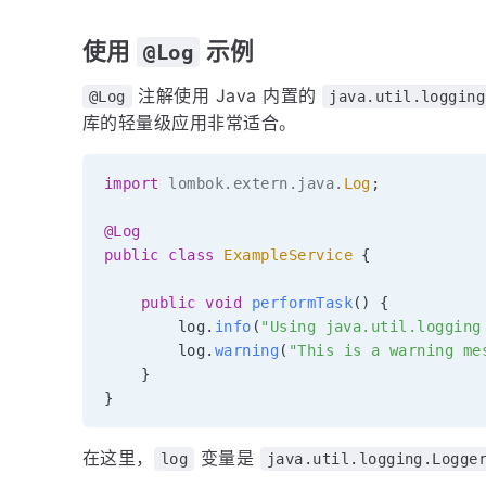
使用
示例
@Log
注解使用 Java 内置的
@Log
java.util.logging
库的轻量级应用非常适合。
import
lombok
.
extern
.
java
.
Log
;
@Log
public
class
ExampleService
{
public
void
performTask
(
)
{
        log
.
info
(
"Using java.util.logging
        log
.
warning
(
"This is a warning me
}
}
在这里，
变量是
log
java.util.logging.Logge