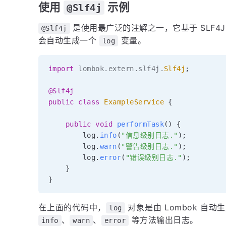
使用
示例
@Slf4j
是使用最广泛的注解之一，它基于 SLF4
@Slf4j
会自动生成一个
变量。
log
import
lombok
.
extern
.
slf4j
.
Slf4j
;
@Slf4j
public
class
ExampleService
{
public
void
performTask
(
)
{
        log
.
info
(
"信息级别日志."
)
;
        log
.
warn
(
"警告级别日志."
)
;
        log
.
error
(
"错误级别日志."
)
;
}
}
在上面的代码中，
对象是由 Lombok 自动
log
、
、
等方法输出日志。
info
warn
error