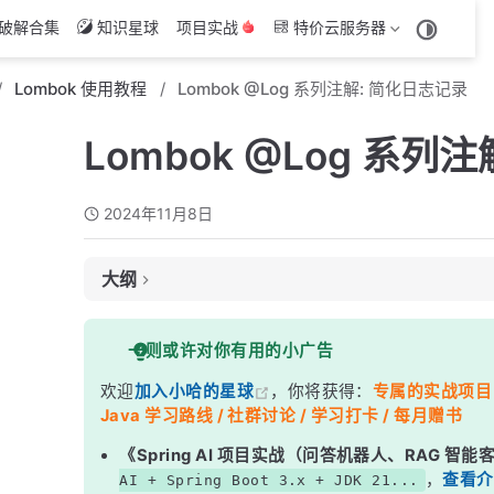
破解合集
知识星球
项目实战
特价云服务器
Lombok 使用教程
Lombok @Log 系列注解: 简化日志记录
Lombok @Log 系列
2024年11月8日
大纲
可用的 @Log 注解
一则或许对你有用的小广告
基本用法示例
欢迎
加入小哈的星球
，你将获得：
专属的实战项目（4
使用 @Slf4j 示例
Java 学习路线 / 社群讨论 / 学习打卡 / 每月赠书
使用 @Log4j2 示例
《Spring AI 项目实战（问答机器人、RAG 智
使用 @Log 示例
，
查看介
AI + Spring Boot 3.x + JDK 21...