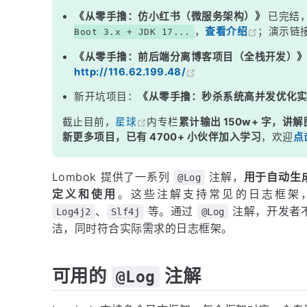
@Log 注解生成的日志对象
《从零手撸：仿小红书（微服务架构）》
已完结
，
查看介绍
；演示链
Boot 3.x + JDK 17...
小结
《从零手撸：前后端分离博客项目（全栈开发）
http://116.62.199.48/
新开坑项目：
《从零手撸：秒杀系统高并发优化
截止目前，
星球
内专栏
累计输出 150w+ 字，讲解
新更多项目，已有 4700+ 小伙伴加入学习
，欢迎
点
Lombok 提供了一系列
注解，
用于自动生成
@Log
定义和使用
。这些注解支持常见的日志框架
、
等。通过
注解，开发者不
Log4j2
Slf4j
@Log
洁，同时符合实际需求的日志框架。
可用的
注解
@Log