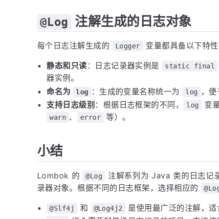
注解生成的日志对象
@Log
每个日志注解生成的
变量都具备以下特性
Logger
静态和只读
：日志记录器实例是
static final
器实例。
命名为
：生成的变量名称统一为
，便
log
log
支持日志级别
：根据日志框架的不同，
变量
log
、
等）。
warn
error
小结
Lombok 的
注解系列为 Java 类的日志
@Log
录器对象。根据不同的日志框架，选择相应的
@Lo
和
是使用最广泛的注解，适合现
@Slf4j
@Log4j2