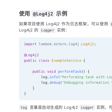
使用
示例
@Log4j2
如果项目使用 Log4j2 作为日志框架，可以使用
Log4j2 的
实例：
Logger
import
lombok
.
extern
.
log4j
.
Log4j2
;
@Log4j2
public
class
ExampleService
{
public
void
performTask
(
)
{
        log
.
info
(
"Performing task with Lo
        log
.
debug
(
"Debugging information.
}
}
变量是自动生成的 Log4j2
实例，可
log
Logger