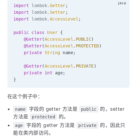
import
lombok
.
Getter
;
import
lombok
.
Setter
;
import
lombok
.
AccessLevel
;
public
class
User
{
@Getter
(
AccessLevel
.
PUBLIC
)
@Setter
(
AccessLevel
.
PROTECTED
)
private
String
 name
;
@Getter
(
AccessLevel
.
PRIVATE
)
private
int
 age
;
}
在这个例子中：
字段的 getter 方法是
的，setter
name
public
方法是
的。
protected
字段的 getter 方法是
的，因此只
age
private
能在类内部访问。