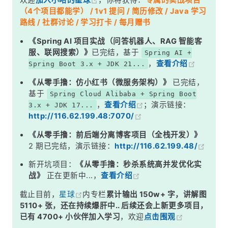
欢迎
加入小哈的星球
，你将获得：
专属的实战项目
类级别注解
（4个项目都能学） / 1v1 提问 / 简历修改 / Java 学习
控制访问级别
路线 / 社群讨论 / 学习打卡 / 每月赠书
使用场景
《Spring AI 项目实战（问答机器人、RAG 智能客
服、联网搜索）》
已完结，基于
Spring AI +
总结
，
查看介绍
Spring Boot 3.x + JDK 21...
《从零手撸：仿小红书（微服务架构）》
已完结，
基于
Spring Cloud Alibaba + Spring Boot
，
查看介绍
；演示链接：
3.x + JDK 17...
http://116.62.199.48:7070/
《从零手撸：前后端分离博客项目（全栈开发）》
2 期已完结，演示链接：
http://116.62.199.48/
新开坑项目：
《从零手撸：秒杀系统高并发优化实
战》
正在更新中...，
查看介绍
截止目前，
星球
内专栏
累计输出 150w+ 字，讲解图
5110+ 张，还在持续爆肝中.. 后续还会上新更多项目，
已有 4700+ 小伙伴加入学习
，欢迎
点击围观