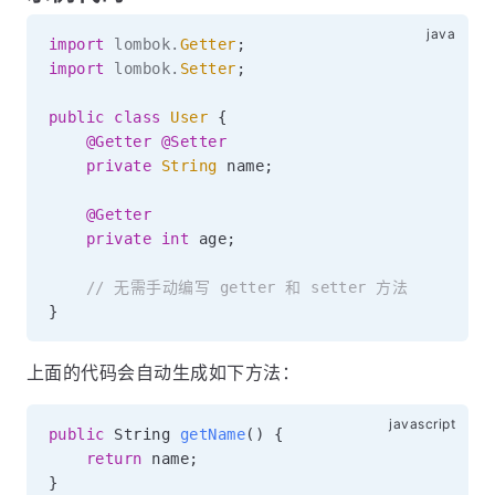
import
lombok
.
Getter
;
import
lombok
.
Setter
;
public
class
User
{
@Getter
@Setter
private
String
 name
;
@Getter
private
int
 age
;
// 无需手动编写 getter 和 setter 方法
}
上面的代码会自动生成如下方法：
public
 String 
getName
(
)
{
return
 name
;
}