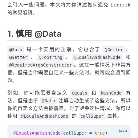
会引入一些问题。本文将为你详述如何避免 Lombok
的常见陷阱。
1. 慎用 @Data
是一个实用的注解，它包含了
、
@Data
@Getter
、
、
和
@Setter
@ToString
@EqualsAndHashCode
。这在一般情况下非常方
@RequiredArgsConstructor
便，但是当你需要自定义一些方法时，就可能会遇到问
题。
例如，你可能需要自定义
和
方
equals
hashCode
法，但是由于
注解自动生成了这些方法，所以
@Data
你的自定义方法会被覆盖。为了避免这种情况，你可以
使用
的
属性。
@EqualsAndHashCode
callSuper
@EqualsAndHashCode
(
callSuper 
=
true
)