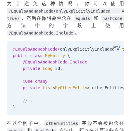
为了避免这种情况，你可以使用
@EqualsAndHashCode(onlyExplicitlyIncluded =
，然后在你想要包含在
和
true)
equals
hashCode
方法中的字段上使用
。
@EqualsAndHashCode.Include
@EqualsAndHashCode
(
onlyExplicitlyIncluded 
=
tru
public
class
MyEntity
{
@EqualsAndHashCode.Include
private
Long
 id
;
@OneToMany
private
List
<
MyOtherEntity
>
 otherEntities
;
//...
}
在这个例子中，
字段不会被包含在
otherEntities
和
方法中，所以在计算这些方法
equals
hashCode