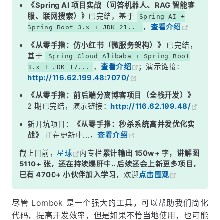
5. 不要滥用 Lombok
《Spring AI 项目实战（问答机器人、RAG 智能客
服、联网搜索）》
已完结，基于
Spring AI +
总结
，
查看介绍
Spring Boot 3.x + JDK 21...
《从零手撸：仿小红书（微服务架构）》
已完结，
基于
Spring Cloud Alibaba + Spring Boot
，
查看介绍
；演示链接：
3.x + JDK 17...
http://116.62.199.48:7070/
《从零手撸：前后端分离博客项目（全栈开发）》
2 期已完结，演示链接：
http://116.62.199.48/
新开坑项目：
《从零手撸：秒杀系统高并发优化实
战》
正在更新中...，
查看介绍
截止目前，
星球
内专栏
累计输出 150w+ 字，讲解图
5110+ 张，还在持续爆肝中.. 后续还会上新更多项目，
已有 4700+ 小伙伴加入学习
，欢迎
点击围观
尽管 Lombok 是一个强大的工具，可以帮助我们简化
代码，提高开发效率，但是如果不恰当地使用，也可能