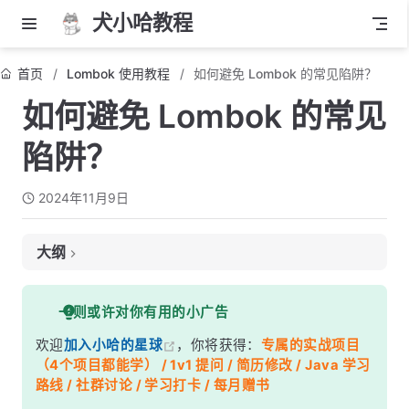
犬小哈教程
首页
Lombok 使用教程
如何避免 Lombok 的常见陷阱？
如何避免 Lombok 的常见
陷阱？
2024年11月9日
大纲
1. 慎用 @Data
一则或许对你有用的小广告
2. 注意 @ToString 的循环引用问题
欢迎
加入小哈的星球
，你将获得：
专属的实战项目
3. @EqualsAndHashCode 与懒加载
（4个项目都能学） / 1v1 提问 / 简历修改 / Java 学习
4. 小心 @SneakyThrows
路线 / 社群讨论 / 学习打卡 / 每月赠书